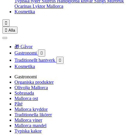
Typiska tyger
Siurells
Handgjorda knivar
Slings
Murbruk
Ocarinas
Lyktor Mallorca
Kosmetika


Alla
🎁 Gåvor
Gastronomi

Traditionellt hantverk

Kosmetika
Gastronomi
Organiska produkter
Olivolja Mallorca
Sobrasada
Mallorca ost
Pâté
Mallorca kryddor
Traditionella likörer
Mallorca viner
Mallorca mandel
Typiska kakor