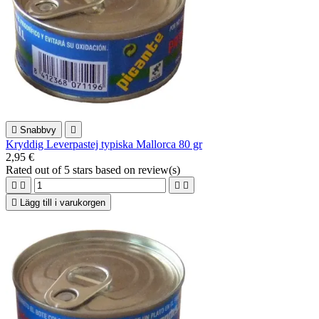

Snabbvy

Kryddig Leverpastej typiska Mallorca 80 gr
2,95 €
Rated
out of 5 stars based on
review(s)





Lägg till i varukorgen