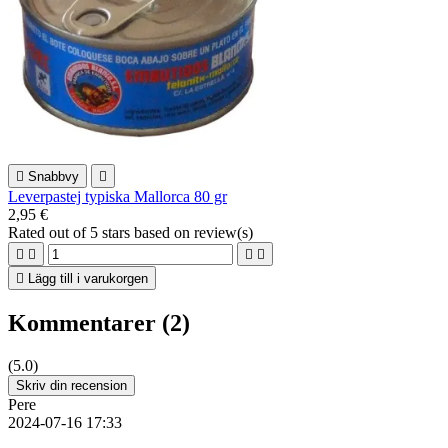

Snabbvy

Leverpastej typiska Mallorca 80 gr
2,95 €
Rated
out of 5 stars based on
review(s)





Lägg till i varukorgen
Kommentarer (2)
(5.0)
Skriv din recension
Pere
2024-07-16 17:33