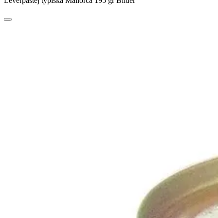
Leverpastej typiska Mallorca 195 gr Bilder