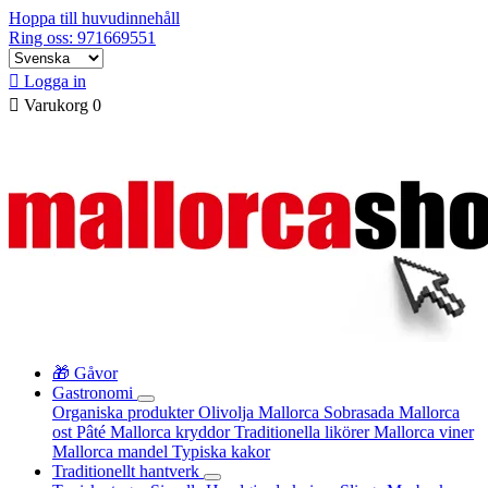
Hoppa till huvudinnehåll
Ring oss: 971669551

Logga in

Varukorg
0
🎁 Gåvor
Gastronomi
Organiska produkter
Olivolja Mallorca
Sobrasada
Mallorca
ost
Pâté
Mallorca kryddor
Traditionella likörer
Mallorca viner
Mallorca mandel
Typiska kakor
Traditionellt hantverk