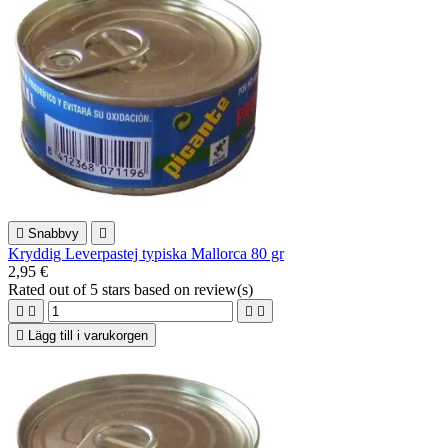

Snabbvy

Kryddig Leverpastej typiska Mallorca 80 gr
2,95 €
Rated
out of 5 stars based on
review(s)





Lägg till i varukorgen