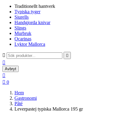
Traditionellt hantverk
Typiska tyger
Siurells
Handgjorda knivar
Slings
Murbruk
Ocarinas
Lyktor Mallorca



Avbryt


0
Hem
Gastronomi
Pâté
Leverpastej typiska Mallorca 195 gr