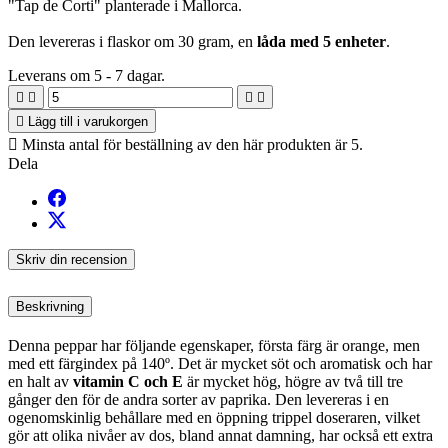
"Tap de Corti" planterade i Mallorca.
Den levereras i flaskor om 30 gram, en
låda med 5 enheter
.
Leverans om 5 - 7 dagar.





Lägg till i varukorgen

Minsta antal för beställning av den här produkten är 5.
Dela
Skriv din recension
Beskrivning
Denna peppar har följande egenskaper, första färg är orange, men
med ett färgindex på 140º. Det är mycket söt och aromatisk och har
en halt av
vitamin C och E
är mycket hög, högre av två till tre
gånger den för de andra sorter av paprika. Den levereras i en
ogenomskinlig behållare med en öppning trippel doseraren, vilket
gör att olika nivåer av dos, bland annat damning, har också ett extra