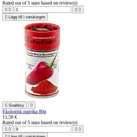
Rated
out of 5 stars based on
review(s)





Lägg till i varukorgen

Snabbvy

Ekologisk paprika 80g
11,50 €
Rated
out of 5 stars based on
review(s)





Lägg till i varukorgen