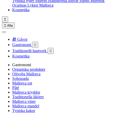
Typiska tyger
Siurells
Handgjorda knivar
Slings
Murbruk
Ocarinas
Lyktor Mallorca
Kosmetika


Alla
🎁 Gåvor
Gastronomi

Traditionellt hantverk

Kosmetika
Gastronomi
Organiska produkter
Olivolja Mallorca
Sobrasada
Mallorca ost
Pâté
Mallorca kryddor
Traditionella likörer
Mallorca viner
Mallorca mandel
Typiska kakor