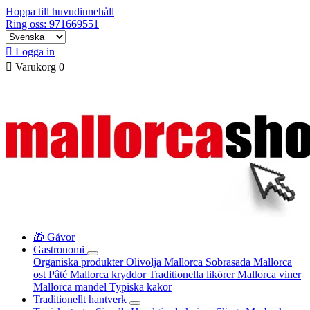
Hoppa till huvudinnehåll
Ring oss: 971669551

Logga in

Varukorg
0
🎁 Gåvor
Gastronomi
Organiska produkter
Olivolja Mallorca
Sobrasada
Mallorca
ost
Pâté
Mallorca kryddor
Traditionella likörer
Mallorca viner
Mallorca mandel
Typiska kakor
Traditionellt hantverk