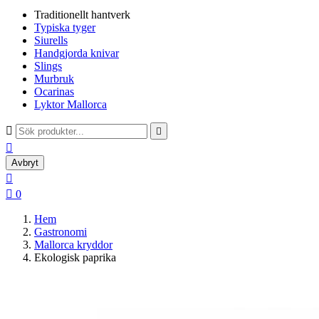
Traditionellt hantverk
Typiska tyger
Siurells
Handgjorda knivar
Slings
Murbruk
Ocarinas
Lyktor Mallorca



Avbryt


0
Hem
Gastronomi
Mallorca kryddor
Ekologisk paprika