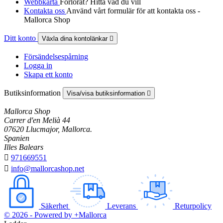
Webbkarta
Förlorat? Hitta vad du vill
Kontakta oss
Använd vårt formulär för att kontakta oss -
Mallorca Shop
Ditt konto
Växla dina kontolänkar

Försändelsespårning
Logga in
Skapa ett konto
Butiksinformation
Visa/visa butiksinformation

Mallorca Shop
Carrer d'en Melià 44
07620 Llucmajor, Mallorca.
Spanien
Illes Balears

971669551

info@mallorcashop.net
Säkerhet
Leverans
Returpolicy
© 2026 - Powered by +Mallorca