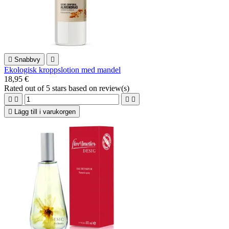

Snabbvy

Ekologisk kroppslotion med mandel
18,95 €
Rated
out of 5 stars based on
review(s)





Lägg till i varukorgen