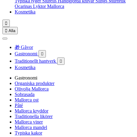
Typiska tyger
Siurells
Handgjorda knivar
Slings
Murbruk
Ocarinas
Lyktor Mallorca
Kosmetika


Alla
🎁 Gåvor
Gastronomi

Traditionellt hantverk

Kosmetika
Gastronomi
Organiska produkter
Olivolja Mallorca
Sobrasada
Mallorca ost
Pâté
Mallorca kryddor
Traditionella likörer
Mallorca viner
Mallorca mandel
Typiska kakor