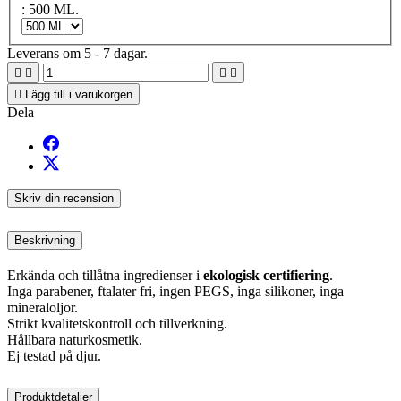
: 500 ML.
Leverans om 5 - 7 dagar.





Lägg till i varukorgen
Dela
Skriv din recension
Beskrivning
Erkända och tillåtna ingredienser i
ekologisk certifiering
.
Inga parabener, ftalater fri, ingen PEGS, inga silikoner, inga
mineraloljor.
Strikt kvalitetskontroll och tillverkning.
Hållbara naturkosmetik.
Ej testad på djur.
Produktdetaljer