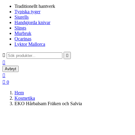
Traditionellt hantverk
Typiska tyger
Siurells
Handgjorda knivar
Slings
Murbruk
Ocarinas
Lyktor Mallorca



Avbryt


0
Hem
Kosmetika
EKO Hårbalsam Fräken och Salvia