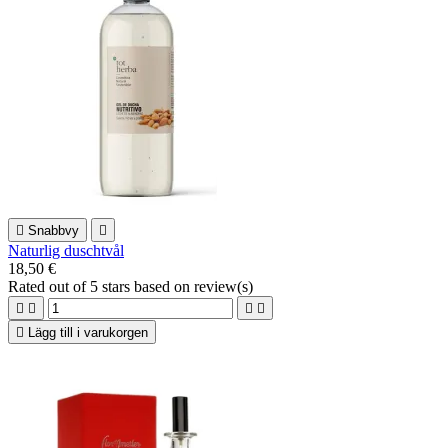

Snabbvy

Naturlig duschtvål
18,50 €
Rated
out of 5 stars based on
review(s)





Lägg till i varukorgen