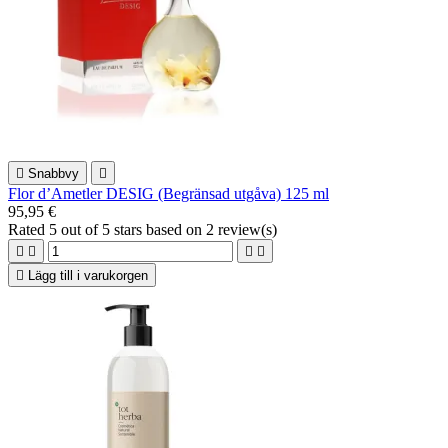

Snabbvy

Flor d’Ametler DESIG (Begränsad utgåva) 125 ml
95,95 €
Rated
5
out of 5 stars based on
2
review(s)





Lägg till i varukorgen