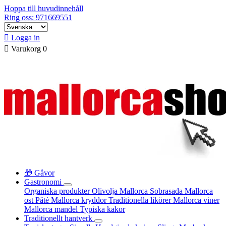
Hoppa till huvudinnehåll
Ring oss: 971669551

Logga in

Varukorg
0
🎁 Gåvor
Gastronomi
Organiska produkter
Olivolja Mallorca
Sobrasada
Mallorca
ost
Pâté
Mallorca kryddor
Traditionella likörer
Mallorca viner
Mallorca mandel
Typiska kakor
Traditionellt hantverk