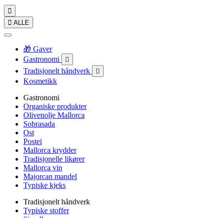


ALLE
🎁 Gaver
Gastronomi

Tradisjonelt håndverk

Kosmetikk
Gastronomi
Organiske produkter
Olivenolje Mallorca
Sobrasada
Ost
Postei
Mallorca krydder
Tradisjonelle likører
Mallorca vin
Majorcan mandel
Typiske kjeks
Tradisjonelt håndverk
Typiske stoffer