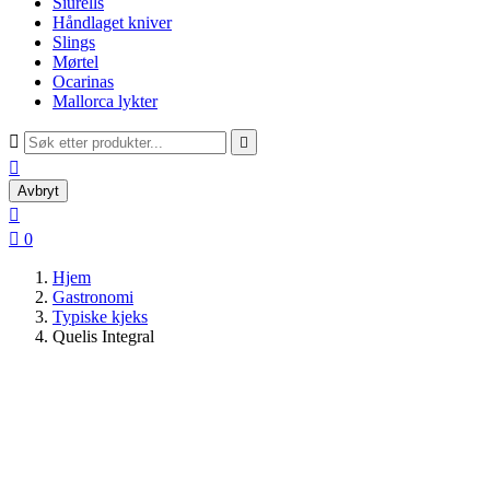
Siurells
Håndlaget kniver
Slings
Mørtel
Ocarinas
Mallorca lykter



Avbryt


0
Hjem
Gastronomi
Typiske kjeks
Quelis Integral