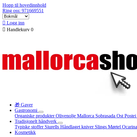
Hopp til hovedinnhold
Ring oss: 971669551

Logg inn

Handlekurv
0
🎁 Gaver
Gastronomi
Organiske produkter
Olivenolje Mallorca
Sobrasada
Ost
Poste
Tradisjonelt håndverk
Typiske stoffer
Siurells
Håndlaget kniver
Slings
Mørtel
Ocarin
Kosmetikk