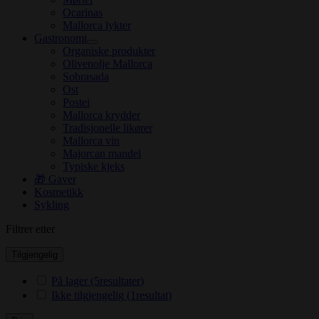
Ocarinas
Mallorca lykter
Gastronomi
Organiske produkter
Olivenolje Mallorca
Sobrasada
Ost
Postei
Mallorca krydder
Tradisjonelle likører
Mallorca vin
Majorcan mandel
Typiske kjeks
🎁 Gaver
Kosmetikk
Sykling
Filtrer etter
Tilgjengelig
På lager
(5
resultater
)
Ikke tilgjengelig
(1
resultat
)