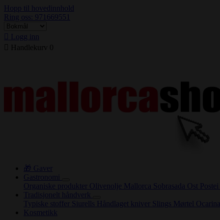
Hopp til hovedinnhold
Ring oss: 971669551

Logg inn

Handlekurv
0
🎁 Gaver
Gastronomi
Organiske produkter
Olivenolje Mallorca
Sobrasada
Ost
Poste
Tradisjonelt håndverk
Typiske stoffer
Siurells
Håndlaget kniver
Slings
Mørtel
Ocarin
Kosmetikk