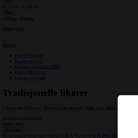
Pris
€125.00 - €150.00
Vekt
1.00kg - 9.00kg
Filtrer etter
Merker
Flor d'Ametler
MallorcaShop
Organic products / BIO
Quely Mallorca
Quesos Grimalt
Tradisjonelle likører
Likører av Mallorca: Herbal likør, mandel likør, palo likør, appelsin likø
Det fins 5 produkter.
Sorter etter:
Relevans
Besteselgere
Relevans
Navn, A til Å
Navn, A til Å
Pris, lav til høy
Pri