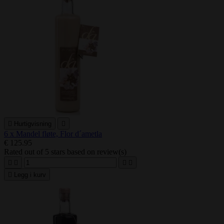

Hurtigvisning

6 x Mandel fløte, Flor d´ametla
€ 125.95
Rated
out of 5 stars based on
review(s)





Legg i kurv