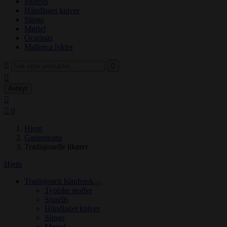
Siurells
Håndlaget kniver
Slings
Mørtel
Ocarinas
Mallorca lykter



Avbryt


0
Hjem
Gastronomi
Tradisjonelle likører
Hjem
Tradisjonelt håndverk
Typiske stoffer
Siurells
Håndlaget kniver
Slings
Mørtel