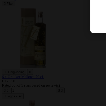

Filter

Hurtigvisning

6 x Urt likør Mallorca 70 cl.
€ 125.50
Rated
out of 5 stars based on
review(s)





Legg i kurv