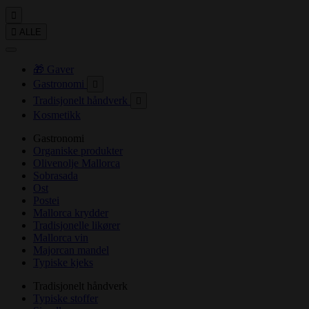


ALLE
🎁 Gaver
Gastronomi

Tradisjonelt håndverk

Kosmetikk
Gastronomi
Organiske produkter
Olivenolje Mallorca
Sobrasada
Ost
Postei
Mallorca krydder
Tradisjonelle likører
Mallorca vin
Majorcan mandel
Typiske kjeks
Tradisjonelt håndverk
Typiske stoffer