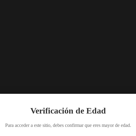
r, fig likør, aprikos likør.
Verificación de Edad
Para acceder a este sitio, debes confirmar que eres mayor de edad.
s, høy til lav
Referanse, A til Å
Referanse, Å til A