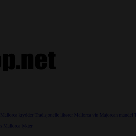
i
Mallorca krydder
Tradisjonelle likører
Mallorca vin
Majorcan mandel
as
Mallorca lykter