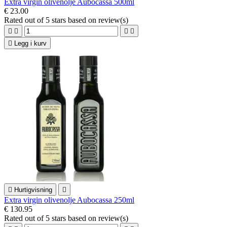
Extra virgin olivenolje Aubocassa 500ml
€ 23.00
Rated
out of 5 stars based on
review(s)





Legg i kurv

Hurtigvisning

Extra virgin olivenolje Aubocassa 250ml
€ 130.95
Rated
out of 5 stars based on
review(s)