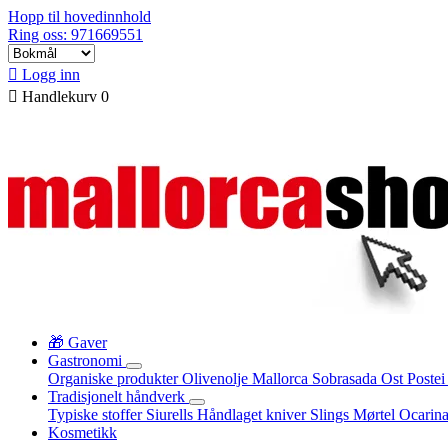
Hopp til hovedinnhold
Ring oss: 971669551

Logg inn

Handlekurv
0
🎁 Gaver
Gastronomi
Organiske produkter
Olivenolje Mallorca
Sobrasada
Ost
Poste
Tradisjonelt håndverk
Typiske stoffer
Siurells
Håndlaget kniver
Slings
Mørtel
Ocarin
Kosmetikk