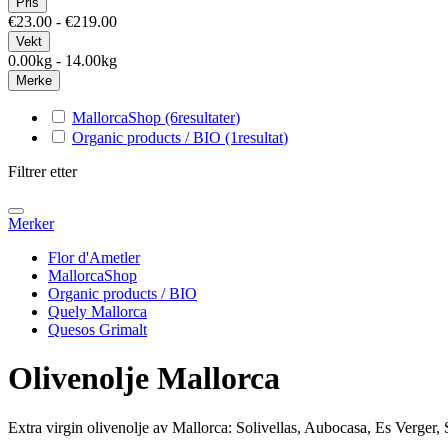
Pris
€23.00 - €219.00
Vekt
0.00kg - 14.00kg
Merke
MallorcaShop
(6
resultater
)
Organic products / BIO
(1
resultat
)
Filtrer etter
Merker
Flor d'Ametler
MallorcaShop
Organic products / BIO
Quely Mallorca
Quesos Grimalt
Olivenolje Mallorca
Extra virgin olivenolje av Mallorca: Solivellas, Aubocasa, Es Verger,