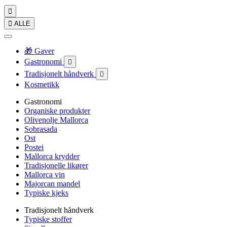


ALLE
🎁 Gaver
Gastronomi

Tradisjonelt håndverk

Kosmetikk
Gastronomi
Organiske produkter
Olivenolje Mallorca
Sobrasada
Ost
Postei
Mallorca krydder
Tradisjonelle likører
Mallorca vin
Majorcan mandel
Typiske kjeks
Tradisjonelt håndverk
Typiske stoffer