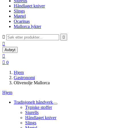
Siurells
Håndlaget kniver
Slings
Mørtel
Ocarinas
Mallorca lykter



Avbryt


0
Hjem
Gastronomi
Olivenolje Mallorca
Hjem
Tradisjonelt håndverk
Typiske stoffer
Siurells
Håndlaget kniver
Slings
Mørtel