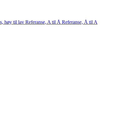
s, høy til lav
Referanse, A til Å
Referanse, Å til A