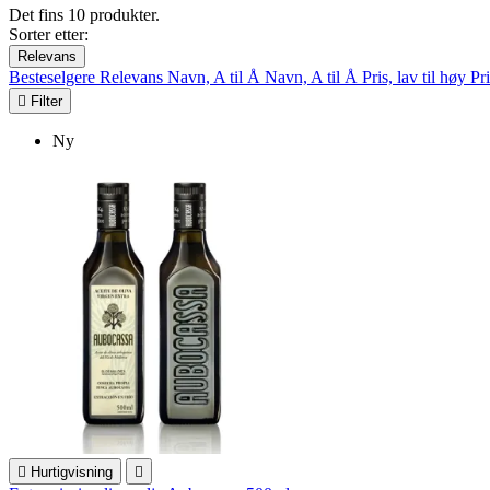
Det fins 10 produkter.
Sorter etter:
Relevans
Besteselgere
Relevans
Navn, A til Å
Navn, A til Å
Pris, lav til høy
Pri

Filter
Ny

Hurtigvisning
