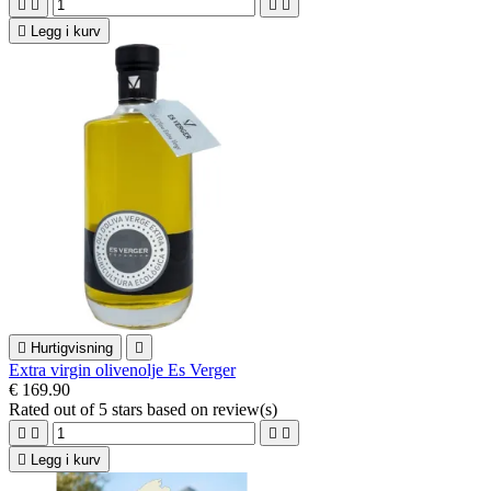





Legg i kurv

Hurtigvisning

Extra virgin olivenolje Es Verger
€ 169.90
Rated
out of 5 stars based on
review(s)





Legg i kurv