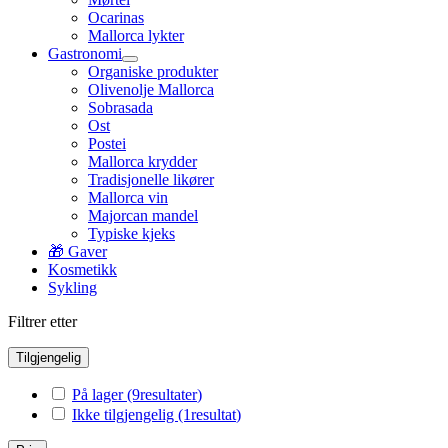
Ocarinas
Mallorca lykter
Gastronomi
Organiske produkter
Olivenolje Mallorca
Sobrasada
Ost
Postei
Mallorca krydder
Tradisjonelle likører
Mallorca vin
Majorcan mandel
Typiske kjeks
🎁 Gaver
Kosmetikk
Sykling
Filtrer etter
Tilgjengelig
På lager
(9
resultater
)
Ikke tilgjengelig
(1
resultat
)