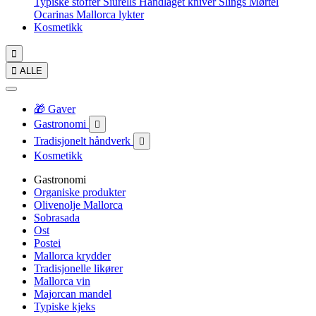
Typiske stoffer
Siurells
Håndlaget kniver
Slings
Mørtel
Ocarinas
Mallorca lykter
Kosmetikk


ALLE
🎁 Gaver
Gastronomi

Tradisjonelt håndverk

Kosmetikk
Gastronomi
Organiske produkter
Olivenolje Mallorca
Sobrasada
Ost
Postei
Mallorca krydder
Tradisjonelle likører
Mallorca vin
Majorcan mandel
Typiske kjeks