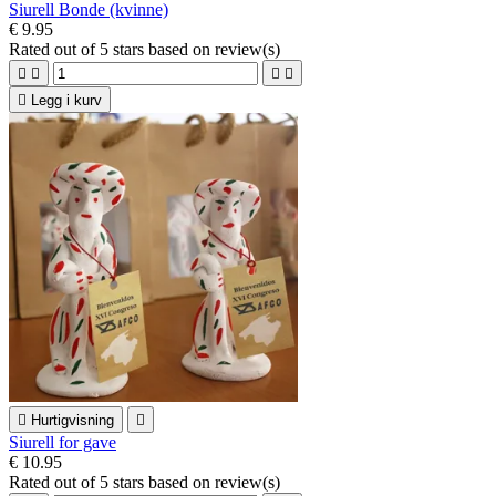
Siurell Bonde (kvinne)
€ 9.95
Rated
out of 5 stars based on
review(s)





Legg i kurv

Hurtigvisning

Siurell for gave
€ 10.95
Rated
out of 5 stars based on
review(s)