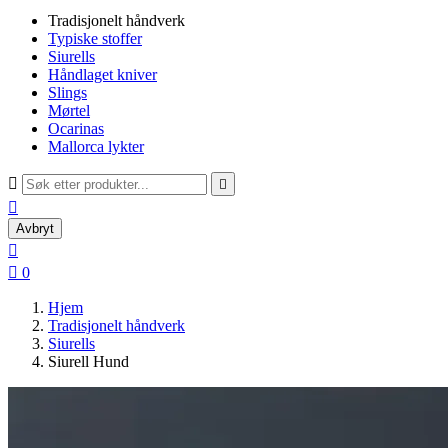
Tradisjonelt håndverk
Typiske stoffer
Siurells
Håndlaget kniver
Slings
Mørtel
Ocarinas
Mallorca lykter



Avbryt


0
Hjem
Tradisjonelt håndverk
Siurells
Siurell Hund