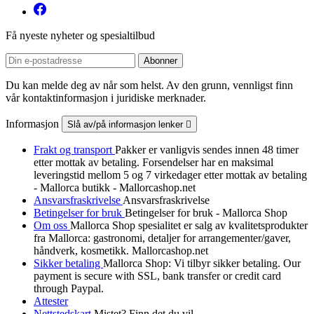
Få nyeste nyheter og spesialtilbud
Du kan melde deg av når som helst. Av den grunn, vennligst finn
vår kontaktinformasjon i juridiske merknader.
Informasjon
Slå av/på informasjon lenker

Frakt og transport
Pakker er vanligvis sendes innen 48 timer
etter mottak av betaling. Forsendelser har en maksimal
leveringstid mellom 5 og 7 virkedager etter mottak av betaling
- Mallorca butikk - Mallorcashop.net
Ansvarsfraskrivelse
Ansvarsfraskrivelse
Betingelser for bruk
Betingelser for bruk - Mallorca Shop
Om oss
Mallorca Shop spesialitet er salg av kvalitetsprodukter
fra Mallorca: gastronomi, detaljer for arrangementer/gaver,
håndverk, kosmetikk. Mallorcashop.net
Sikker betaling
Mallorca Shop: Vi tilbyr sikker betaling. Our
payment is secure with SSL, bank transfer or credit card
through Paypal.
Attester
Nettstedskart
Mistet? Finn det du vil