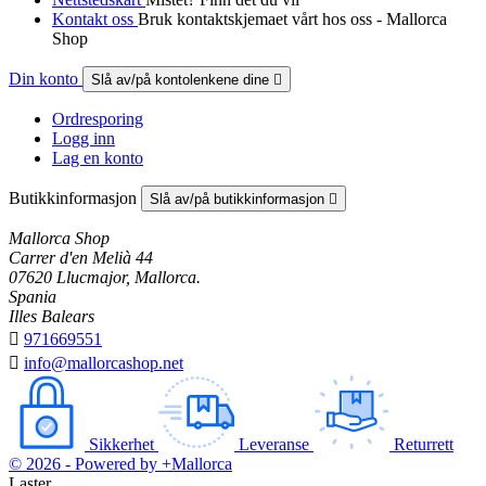
Kontakt oss
Bruk kontaktskjemaet vårt hos oss - Mallorca
Shop
Din konto
Slå av/på kontolenkene dine

Ordresporing
Logg inn
Lag en konto
Butikkinformasjon
Slå av/på butikkinformasjon

Mallorca Shop
Carrer d'en Melià 44
07620 Llucmajor, Mallorca.
Spania
Illes Balears

971669551

info@mallorcashop.net
Sikkerhet
Leveranse
Returrett
© 2026 - Powered by +Mallorca
Laster...