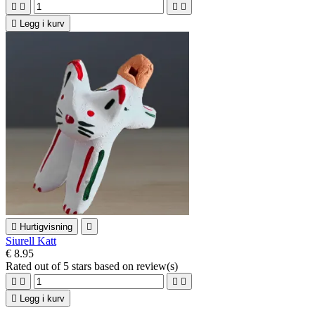





Legg i kurv

Hurtigvisning

Siurell Katt
€ 8.95
Rated
out of 5 stars based on
review(s)





Legg i kurv