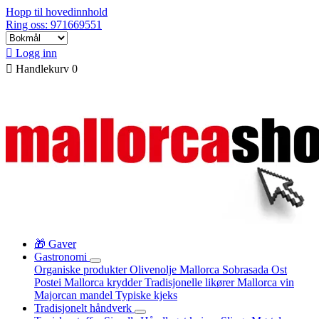
Hopp til hovedinnhold
Ring oss: 971669551

Logg inn

Handlekurv
0
🎁 Gaver
Gastronomi
Organiske produkter
Olivenolje Mallorca
Sobrasada
Ost
Postei
Mallorca krydder
Tradisjonelle likører
Mallorca vin
Majorcan mandel
Typiske kjeks
Tradisjonelt håndverk