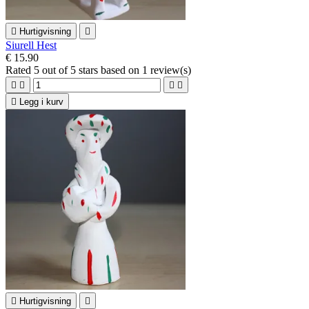

Hurtigvisning

Siurell Hest
€ 15.90
Rated
5
out of 5 stars based on
1
review(s)





Legg i kurv

Hurtigvisning
