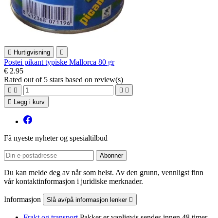

Hurtigvisning

Postei pikant typiske Mallorca 80 gr
€ 2.95
Rated
out of 5 stars based on
review(s)





Legg i kurv
Få nyeste nyheter og spesialtilbud
Du kan melde deg av når som helst. Av den grunn, vennligst finn
vår kontaktinformasjon i juridiske merknader.
Informasjon
Slå av/på informasjon lenker

Frakt og transport
Pakker er vanligvis sendes innen 48 timer