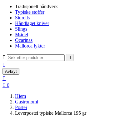
Tradisjonelt håndverk
Typiske stoffer
Siurells
Håndlaget kniver
Slings
Mørtel
Ocarinas
Mallorca lykter



Avbryt


0
Hjem
Gastronomi
Postei
Leverpostei typiske Mallorca 195 gr