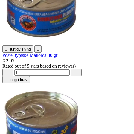

Hurtigvisning

Postei typiske Mallorca 80 gr
€ 2.95
Rated
out of 5 stars based on
review(s)





Legg i kurv