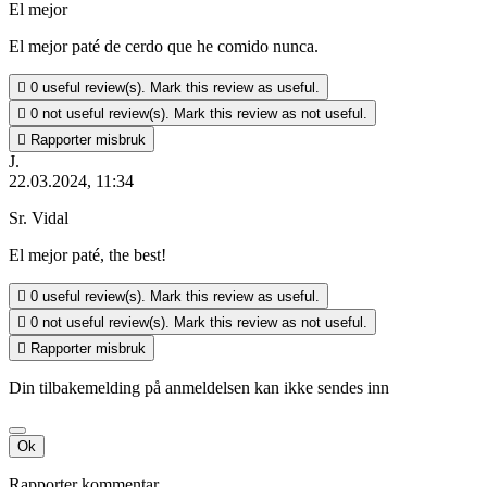
El mejor
El mejor paté de cerdo que he comido nunca.

0
useful review(s). Mark this review as useful.

0
not useful review(s). Mark this review as not useful.

Rapporter misbruk
J.
22.03.2024, 11:34
Sr. Vidal
El mejor paté, the best!

0
useful review(s). Mark this review as useful.

0
not useful review(s). Mark this review as not useful.

Rapporter misbruk
Din tilbakemelding på anmeldelsen kan ikke sendes inn
Ok
Rapporter kommentar