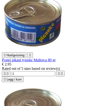

Hurtigvisning

Postei pikant typiske Mallorca 80 gr
€ 2.95
Rated
out of 5 stars based on
review(s)





Legg i kurv