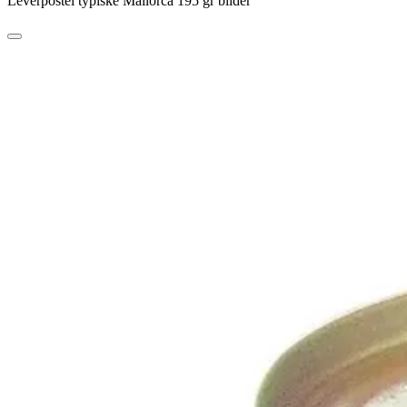
Leverpostei typiske Mallorca 195 gr bilder