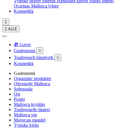
Typiske stoffer
Siurells
Håndlaget kniver
Slings
Mørtel
Ocarinas
Mallorca lykter
Kosmetikk


ALLE
🎁 Gaver
Gastronomi

Tradisjonelt håndverk

Kosmetikk
Gastronomi
Organiske produkter
Olivenolje Mallorca
Sobrasada
Ost
Postei
Mallorca krydder
Tradisjonelle likører
Mallorca vin
Majorcan mandel
Typiske kjeks