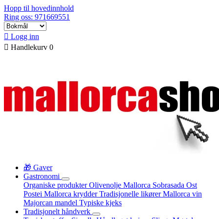
Hopp til hovedinnhold
Ring oss: 971669551

Logg inn

Handlekurv
0
🎁 Gaver
Gastronomi
Organiske produkter
Olivenolje Mallorca
Sobrasada
Ost
Postei
Mallorca krydder
Tradisjonelle likører
Mallorca vin
Majorcan mandel
Typiske kjeks
Tradisjonelt håndverk