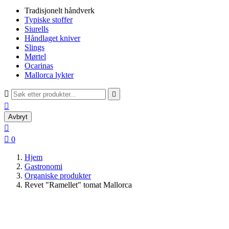
Tradisjonelt håndverk
Typiske stoffer
Siurells
Håndlaget kniver
Slings
Mørtel
Ocarinas
Mallorca lykter



Avbryt


0
Hjem
Gastronomi
Organiske produkter
Revet "Ramellet" tomat Mallorca