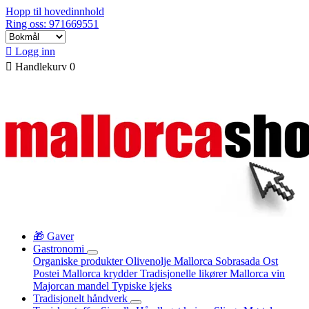
Hopp til hovedinnhold
Ring oss: 971669551

Logg inn

Handlekurv
0
🎁 Gaver
Gastronomi
Organiske produkter
Olivenolje Mallorca
Sobrasada
Ost
Postei
Mallorca krydder
Tradisjonelle likører
Mallorca vin
Majorcan mandel
Typiske kjeks
Tradisjonelt håndverk