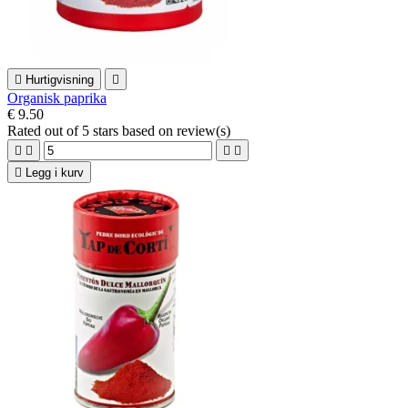

Hurtigvisning

Organisk paprika
€ 9.50
Rated
out of 5 stars based on
review(s)





Legg i kurv