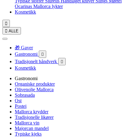
Typiske stoffer
Siurells
Håndlaget kniver
Slings
Mørtel
Ocarinas
Mallorca lykter
Kosmetikk


ALLE
🎁 Gaver
Gastronomi

Tradisjonelt håndverk

Kosmetikk
Gastronomi
Organiske produkter
Olivenolje Mallorca
Sobrasada
Ost
Postei
Mallorca krydder
Tradisjonelle likører
Mallorca vin
Majorcan mandel
Typiske kjeks