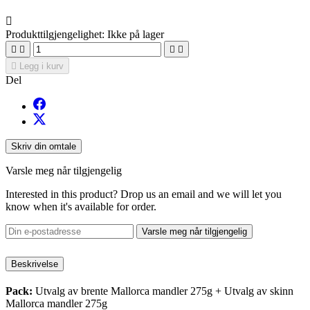

Produkttilgjengelighet:
Ikke på lager





Legg i kurv
Del
Skriv din omtale
Varsle meg når tilgjengelig
Interested in this product? Drop us an email and we will let you
know when it's available for order.
Varsle meg når tilgjengelig
Beskrivelse
Pack:
Utvalg av brente Mallorca mandler 275g + Utvalg av skinn
Mallorca mandler 275g