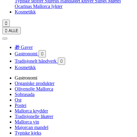
Typiske stoffer
Siurells
Håndlaget kniver
Slings
Mørtel
Ocarinas
Mallorca lykter
Kosmetikk


ALLE
🎁 Gaver
Gastronomi

Tradisjonelt håndverk

Kosmetikk
Gastronomi
Organiske produkter
Olivenolje Mallorca
Sobrasada
Ost
Postei
Mallorca krydder
Tradisjonelle likører
Mallorca vin
Majorcan mandel
Typiske kjeks