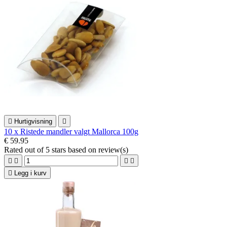

Hurtigvisning

10 x Ristede mandler valgt Mallorca 100g
€ 59.95
Rated
out of 5 stars based on
review(s)





Legg i kurv