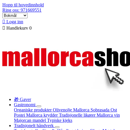
Hopp til hovedinnhold
Ring oss: 971669551

Logg inn

Handlekurv
0
🎁 Gaver
Gastronomi
Organiske produkter
Olivenolje Mallorca
Sobrasada
Ost
Postei
Mallorca krydder
Tradisjonelle likører
Mallorca vin
Majorcan mandel
Typiske kjeks
Tradisjonelt håndverk