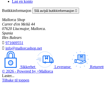
Lag en konto
Butikkinformasjon
Slå av/på butikkinformasjon

Mallorca Shop
Carrer d'en Melià 44
07620 Llucmajor, Mallorca.
Spania
Illes Balears

971669551

info@mallorcashop.net
Sikkerhet
Leveranse
Returrett
© 2026 - Powered by +Mallorca
Laster...
Tilbake til toppen