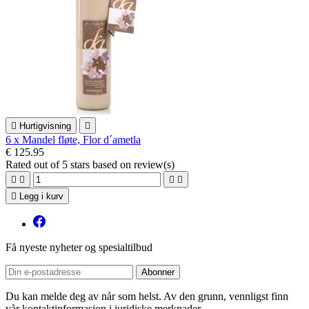

Hurtigvisning

6 x Mandel fløte, Flor d´ametla
€ 125.95
Rated
out of 5 stars based on
review(s)





Legg i kurv
Få nyeste nyheter og spesialtilbud
Du kan melde deg av når som helst. Av den grunn, vennligst finn
vår kontaktinformasjon i juridiske merknader.