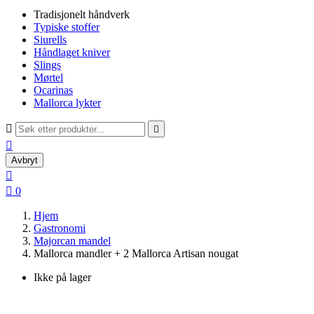
Tradisjonelt håndverk
Typiske stoffer
Siurells
Håndlaget kniver
Slings
Mørtel
Ocarinas
Mallorca lykter



Avbryt


0
Hjem
Gastronomi
Majorcan mandel
Mallorca mandler + 2 Mallorca Artisan nougat
Ikke på lager