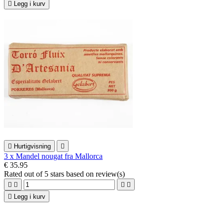

Legg i kurv

Hurtigvisning

3 x Mandel nougat fra Mallorca
€ 35.95
Rated
out of 5 stars based on
review(s)





Legg i kurv