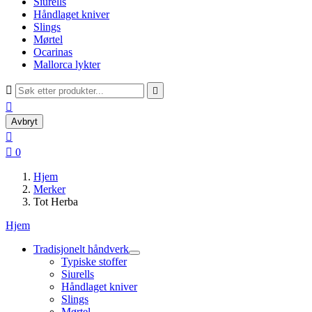
Siurells
Håndlaget kniver
Slings
Mørtel
Ocarinas
Mallorca lykter



Avbryt


0
Hjem
Merker
Tot Herba
Hjem
Tradisjonelt håndverk
Typiske stoffer
Siurells
Håndlaget kniver
Slings
Mørtel