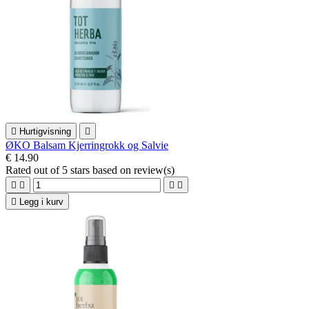

Hurtigvisning

ØKO Balsam Kjerringrokk og Salvie
€ 14.90
Rated
out of 5 stars based on
review(s)





Legg i kurv