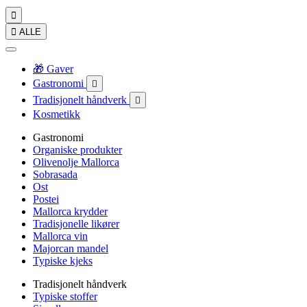


ALLE
🎁 Gaver
Gastronomi

Tradisjonelt håndverk

Kosmetikk
Gastronomi
Organiske produkter
Olivenolje Mallorca
Sobrasada
Ost
Postei
Mallorca krydder
Tradisjonelle likører
Mallorca vin
Majorcan mandel
Typiske kjeks
Tradisjonelt håndverk
Typiske stoffer