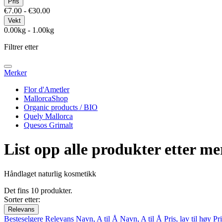
Pris
€7.00 - €30.00
Vekt
0.00kg - 1.00kg
Filtrer etter
Merker
Flor d'Ametler
MallorcaShop
Organic products / BIO
Quely Mallorca
Quesos Grimalt
List opp alle produkter etter m
Håndlaget naturlig kosmetikk
Det fins 10 produkter.
Sorter etter:
Relevans
Besteselgere
Relevans
Navn, A til Å
Navn, A til Å
Pris, lav til høy
Pri