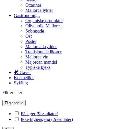
Ocarinas
Mallorca lykter
Gastronomi
Organiske produkter
Olivenolje Mallorca
Sobrasada
Ost
Postei
Mallorca krydder
Tradisjonelle likører
Mallorca vin
Majorcan mandel
Typiske kjeks
🎁 Gaver
Kosmetikk
Sykling
Filtrer etter
Tilgjengelig
På lager
(9
resultater
)
Ikke tilgjengelig
(2
resultater
)