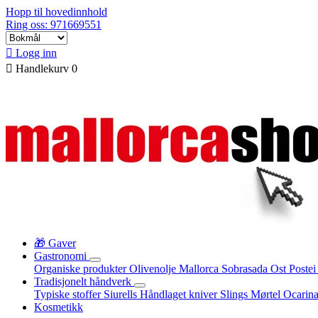
Hopp til hovedinnhold
Ring oss: 971669551

Logg inn

Handlekurv
0
🎁 Gaver
Gastronomi
Organiske produkter
Olivenolje Mallorca
Sobrasada
Ost
Poste
Tradisjonelt håndverk
Typiske stoffer
Siurells
Håndlaget kniver
Slings
Mørtel
Ocarin
Kosmetikk