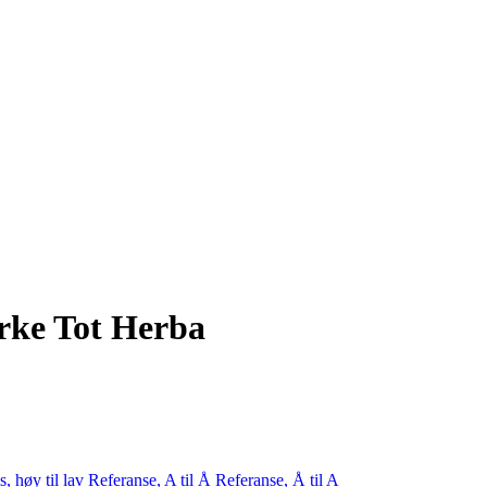
erke Tot Herba
s, høy til lav
Referanse, A til Å
Referanse, Å til A