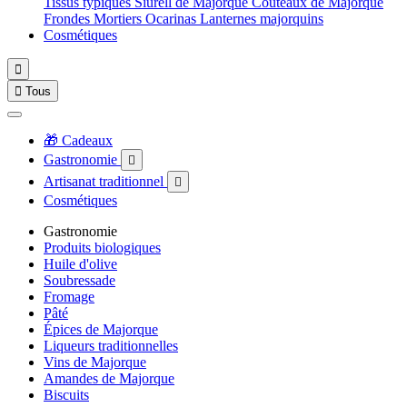
Tissus typiques
Siurell de Majorque
Couteaux de Majorque
Frondes
Mortiers
Ocarinas
Lanternes majorquins
Cosmétiques


Tous
🎁 Cadeaux
Gastronomie

Artisanat traditionnel

Cosmétiques
Gastronomie
Produits biologiques
Huile d'olive
Soubressade
Fromage
Pâté
Épices de Majorque
Liqueurs traditionnelles
Vins de Majorque
Amandes de Majorque
Biscuits