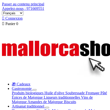
Passer au contenu principal
Appelez-nous : 971669551

Connexion

Panier
0
🎁 Cadeaux
Gastronomie
Produits biologiques
Huile d'olive
Soubressade
Fromage
Pâté
Épices de Majorque
Liqueurs traditionnelles
Vins de
Majorque
Amandes de Majorque
Biscuits
Artisanat traditionnel