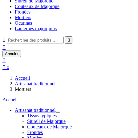
Siurell de Majorque
Couteaux de Majorque
Frondes
Mortiers
Ocarinas
Lanternes majorquins



Annuler


0
Accueil
Artisanat traditionnel
Mortiers
Accueil
Artisanat traditionnel
Tissus typiques
Siurell de Majorque
Couteaux de Majorque
Frondes
Mortiers