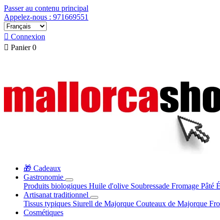
Passer au contenu principal
Appelez-nous : 971669551

Connexion

Panier
0
🎁 Cadeaux
Gastronomie
Produits biologiques
Huile d'olive
Soubressade
Fromage
Pâté
É
Artisanat traditionnel
Tissus typiques
Siurell de Majorque
Couteaux de Majorque
Fr
Cosmétiques