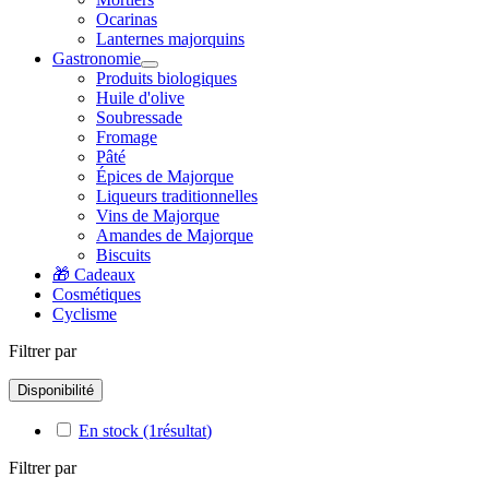
Ocarinas
Lanternes majorquins
Gastronomie
Produits biologiques
Huile d'olive
Soubressade
Fromage
Pâté
Épices de Majorque
Liqueurs traditionnelles
Vins de Majorque
Amandes de Majorque
Biscuits
🎁 Cadeaux
Cosmétiques
Cyclisme
Filtrer par
Disponibilité
En stock
(1
résultat
)
Filtrer par