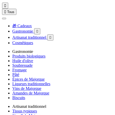


Tous
🎁 Cadeaux
Gastronomie

Artisanat traditionnel

Cosmétiques
Gastronomie
Produits biologiques
Huile d'olive
Soubressade
Fromage
Pâté
Épices de Majorque
Liqueurs traditionnelles
Vins de Majorque
Amandes de Majorque
Biscuits
Artisanat traditionnel
Tissus typiques