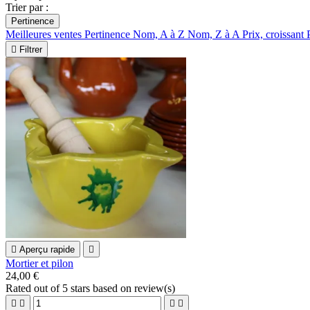
Trier par :
Pertinence
Meilleures ventes
Pertinence
Nom, A à Z
Nom, Z à A
Prix, croissant

Filtrer

Aperçu rapide

Mortier et pilon
24,00 €
Rated
out of 5 stars based on
review(s)



