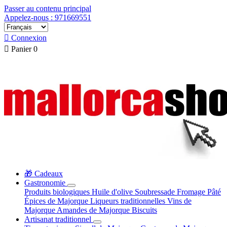
Passer au contenu principal
Appelez-nous : 971669551

Connexion

Panier
0
🎁 Cadeaux
Gastronomie
Produits biologiques
Huile d'olive
Soubressade
Fromage
Pâté
Épices de Majorque
Liqueurs traditionnelles
Vins de
Majorque
Amandes de Majorque
Biscuits
Artisanat traditionnel