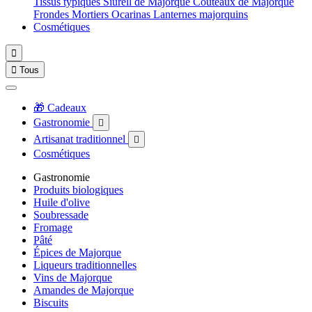
Tissus typiques
Siurell de Majorque
Couteaux de Majorque
Frondes
Mortiers
Ocarinas
Lanternes majorquins
Cosmétiques


Tous
🎁 Cadeaux
Gastronomie

Artisanat traditionnel

Cosmétiques
Gastronomie
Produits biologiques
Huile d'olive
Soubressade
Fromage
Pâté
Épices de Majorque
Liqueurs traditionnelles
Vins de Majorque
Amandes de Majorque
Biscuits