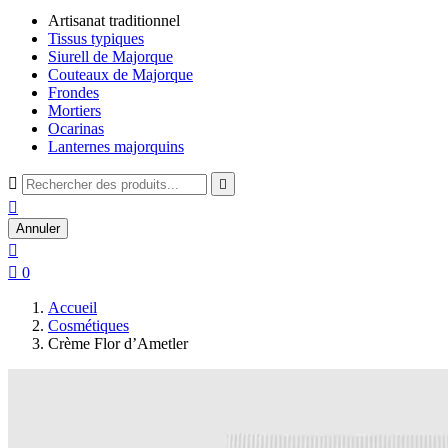
Artisanat traditionnel
Tissus typiques
Siurell de Majorque
Couteaux de Majorque
Frondes
Mortiers
Ocarinas
Lanternes majorquins



Annuler


0
Accueil
Cosmétiques
Crème Flor d’Ametler