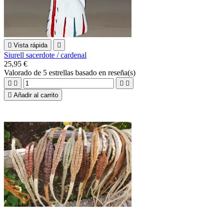

Vista rápida

Siurell sacerdote / cardenal
25,95 €
Valorado
de 5 estrellas basado en
reseña(s)





Añadir al carrito