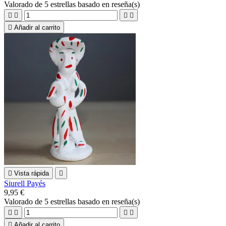
Valorado
de 5 estrellas basado en
reseña(s)





Añadir al carrito

Vista rápida

Siurell Payés
9,95 €
Valorado
de 5 estrellas basado en
reseña(s)





Añadir al carrito