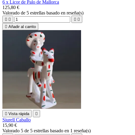
6 x Licor de Palo de Mallorca
125,80 €
Valorado
de 5 estrellas basado en
reseña(s)





Añadir al carrito

Vista rápida

Siurell Caballo
15,90 €
Valorado
5
de 5 estrellas basado en
1
reseña(s)