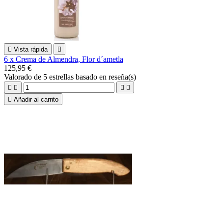

Vista rápida

6 x Crema de Almendra, Flor d´ametla
125,95 €
Valorado
de 5 estrellas basado en
reseña(s)





Añadir al carrito