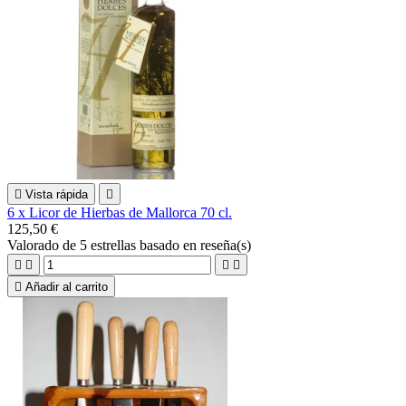

Vista rápida

6 x Licor de Hierbas de Mallorca 70 cl.
125,50 €
Valorado
de 5 estrellas basado en
reseña(s)





Añadir al carrito