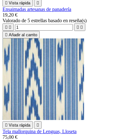

Vista rápida

Ensaimadas artesanas de panadería
19,20 €
Valorado
de 5 estrellas basado en
reseña(s)





Añadir al carrito

Vista rápida

Tela mallorquina de Lenguas, Lloseta
75,00 €