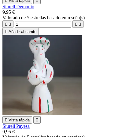

Vista rápida

Siurell Demonio
9,95 €
Valorado
de 5 estrellas basado en
reseña(s)





Añadir al carrito

Vista rápida

Siurell Payesa
9,95 €