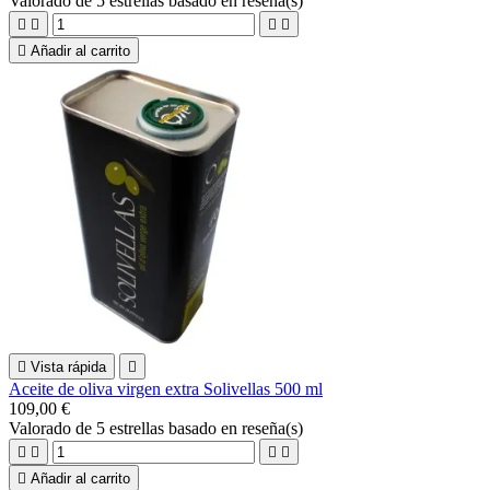
Valorado
de 5 estrellas basado en
reseña(s)





Añadir al carrito

Vista rápida

Aceite de oliva virgen extra Solivellas 500 ml
109,00 €
Valorado
de 5 estrellas basado en
reseña(s)





Añadir al carrito