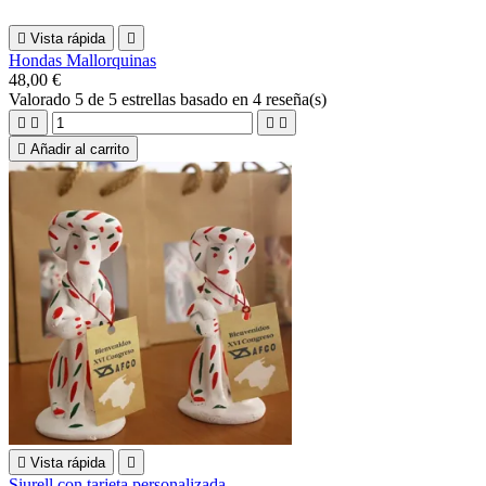

Vista rápida

Hondas Mallorquinas
48,00 €
Valorado
5
de 5 estrellas basado en
4
reseña(s)





Añadir al carrito

Vista rápida

Siurell con tarjeta personalizada