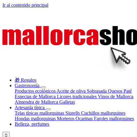
Ir al contenido principal
🎁 Regalos
Gastronomía
Productos ecológicos
Aceite de oliva
Sobrasada
Quesos
Paté
Especias de Mallorca
Licores tradicionales
Vinos de Mallorca
Almendra de Mallorca
Galletas
Artesanía típica
Telas típicas mallorquinas
Siurells
Cuchillos mallorquines
Hondas mallorquinas
Morteros
Ocarinas
Faroles mallorquines
Belleza, perfumes
