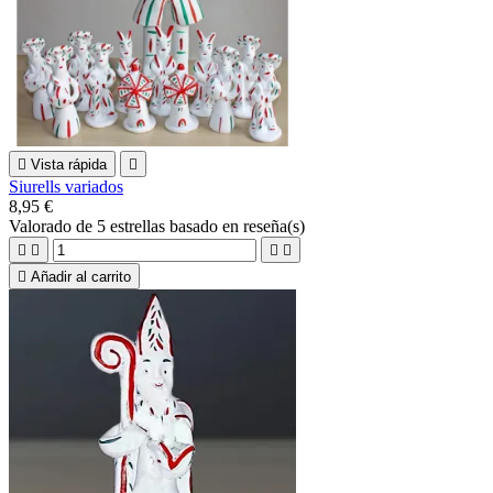

Vista rápida

Siurells variados
8,95 €
Valorado
de 5 estrellas basado en
reseña(s)





Añadir al carrito