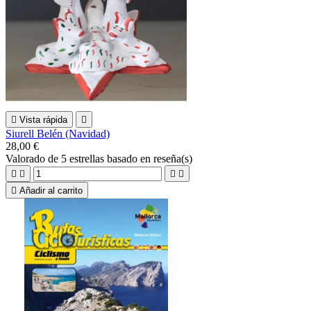

Vista rápida

Siurell Belén (Navidad)
28,00 €
Valorado
de 5 estrellas basado en
reseña(s)





Añadir al carrito