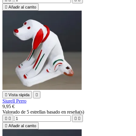

Añadir al carrito

Vista rápida

Siurell Perro
9,95 €
Valorado
de 5 estrellas basado en
reseña(s)





Añadir al carrito