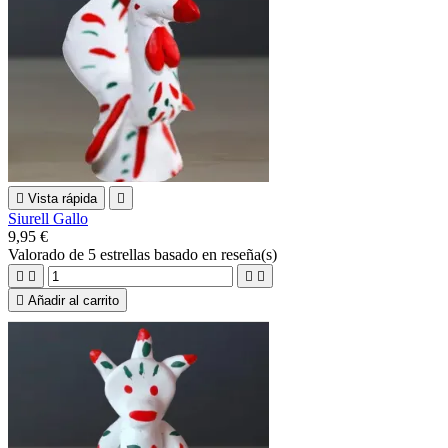

Vista rápida

Siurell Gallo
9,95 €
Valorado
de 5 estrellas basado en
reseña(s)





Añadir al carrito