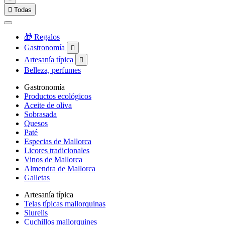

Todas
🎁 Regalos
Gastronomía

Artesanía típica

Belleza, perfumes
Gastronomía
Productos ecológicos
Aceite de oliva
Sobrasada
Quesos
Paté
Especias de Mallorca
Licores tradicionales
Vinos de Mallorca
Almendra de Mallorca
Galletas
Artesanía típica
Telas típicas mallorquinas
Siurells
Cuchillos mallorquines