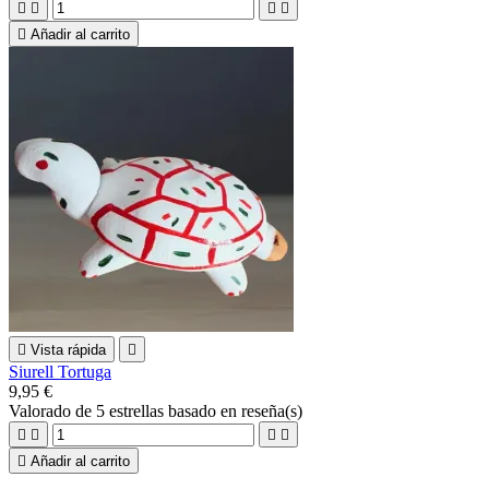





Añadir al carrito

Vista rápida

Siurell Tortuga
9,95 €
Valorado
de 5 estrellas basado en
reseña(s)





Añadir al carrito