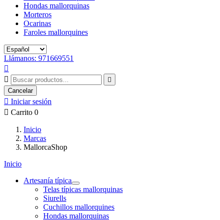
Hondas mallorquinas
Morteros
Ocarinas
Faroles mallorquines
Llámanos: 971669551



Cancelar

Iniciar sesión

Carrito
0
Inicio
Marcas
MallorcaShop
Inicio
Artesanía típica
Telas típicas mallorquinas
Siurells
Cuchillos mallorquines
Hondas mallorquinas