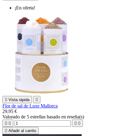
¡En oferta!

Vista rápida

Flor de sal de Luxe Mallorca
29,95 €
Valorado
de 5 estrellas basado en
reseña(s)





Añadir al carrito