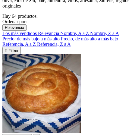
oliva, Flor de Sal, paté, almendra, vinos, artesanía, Siurells, regalos
originales
Hay 64 productos.
Ordenar por:
Relevancia
Los más vendidos
Relevancia
Nombre, A a Z
Nombre, Z a A
Precio: de más bajo a más alto
Precio, de más alto a más bajo
Referencia, A a Z
Referencia, Z a A

Filtrar