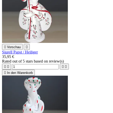

Vorschau

Siurell Papst / Heiliger
35,95 €
Rated
out of 5 stars based on
review(s)





In den Warenkorb