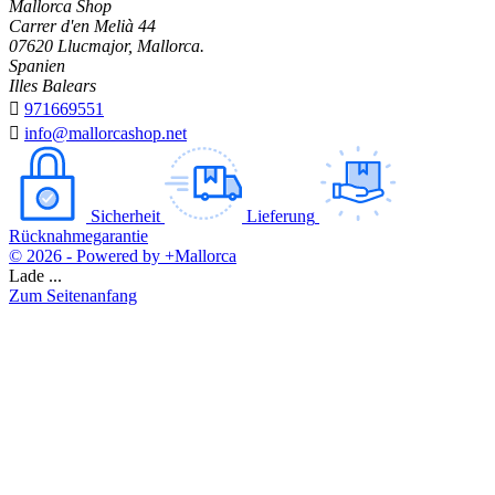
Mallorca Shop
Carrer d'en Melià 44
07620 Llucmajor, Mallorca.
Spanien
Illes Balears

971669551

info@mallorcashop.net
Sicherheit
Lieferung
Rücknahmegarantie
© 2026 - Powered by +Mallorca
Lade ...
Zum Seitenanfang