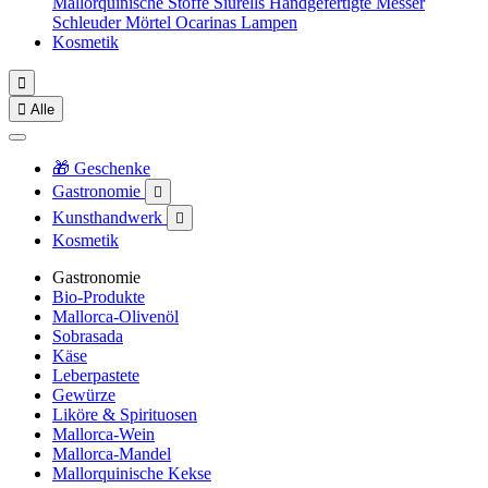
Mallorquinische Stoffe
Siurells
Handgefertigte Messer
Schleuder
Mörtel
Ocarinas
Lampen
Kosmetik


Alle
🎁 Geschenke
Gastronomie

Kunsthandwerk

Kosmetik
Gastronomie
Bio-Produkte
Mallorca-Olivenöl
Sobrasada
Käse
Leberpastete
Gewürze
Liköre & Spirituosen
Mallorca-Wein
Mallorca-Mandel
Mallorquinische Kekse