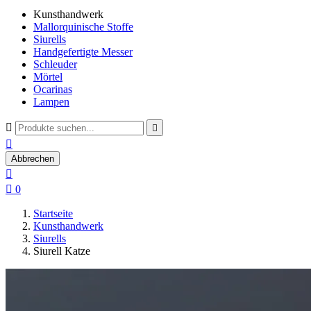
Kunsthandwerk
Mallorquinische Stoffe
Siurells
Handgefertigte Messer
Schleuder
Mörtel
Ocarinas
Lampen



Abbrechen


0
Startseite
Kunsthandwerk
Siurells
Siurell Katze