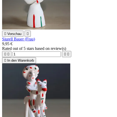

Vorschau

Siurell Bauer (Frau)
9,95 €
Rated
out of 5 stars based on
review(s)





In den Warenkorb