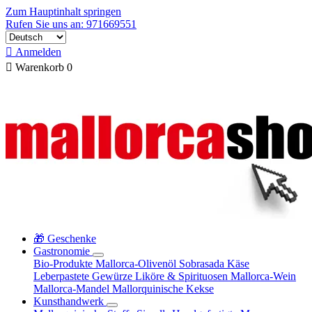
Zum Hauptinhalt springen
Rufen Sie uns an: 971669551

Anmelden

Warenkorb
0
🎁 Geschenke
Gastronomie
Bio-Produkte
Mallorca-Olivenöl
Sobrasada
Käse
Leberpastete
Gewürze
Liköre & Spirituosen
Mallorca-Wein
Mallorca-Mandel
Mallorquinische Kekse
Kunsthandwerk