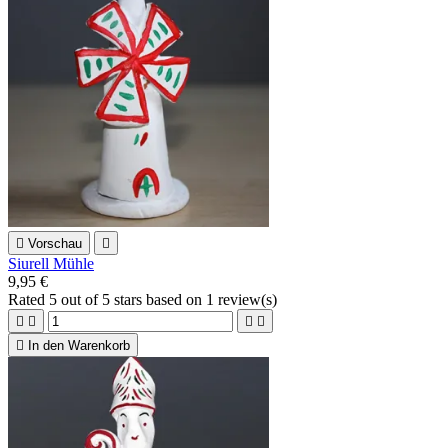

Vorschau

Siurell Mühle
9,95 €
Rated
5
out of 5 stars based on
1
review(s)





In den Warenkorb