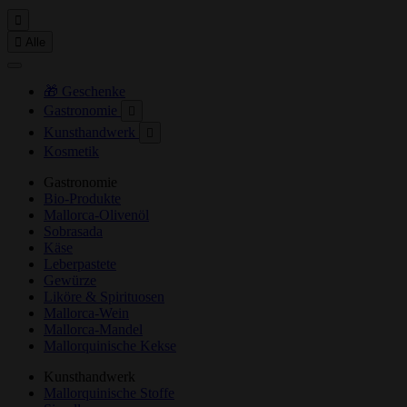


Alle
🎁 Geschenke
Gastronomie

Kunsthandwerk

Kosmetik
Gastronomie
Bio-Produkte
Mallorca-Olivenöl
Sobrasada
Käse
Leberpastete
Gewürze
Liköre & Spirituosen
Mallorca-Wein
Mallorca-Mandel
Mallorquinische Kekse
Kunsthandwerk
Mallorquinische Stoffe