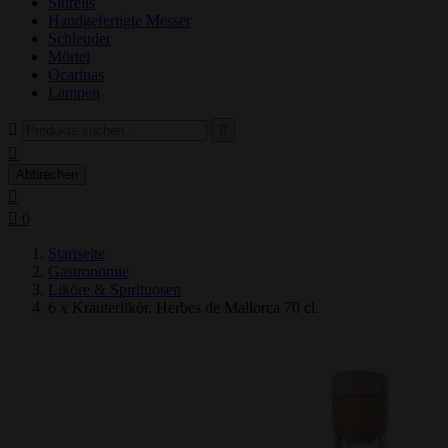
Siurells
Handgefertigte Messer
Schleuder
Mörtel
Ocarinas
Lampen



Abbrechen


0
Startseite
Gastronomie
Liköre & Spirituosen
6 x Kräuterlikör, Herbes de Mallorca 70 cl.