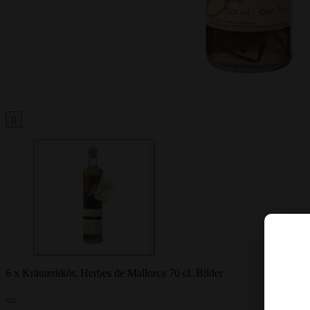

6 x Kräuterlikör, Herbes de Mallorca 70 cl. Bilder