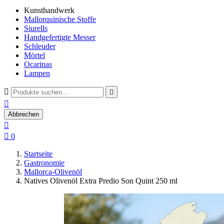
Kunsthandwerk
Mallorquinische Stoffe
Siurells
Handgefertigte Messer
Schleuder
Mörtel
Ocarinas
Lampen



Abbrechen


0
Startseite
Gastronomie
Mallorca-Olivenöl
Natives Olivenöl Extra Predio Son Quint 250 ml