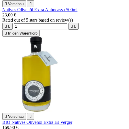

Vorschau

Natives Olivenöl Extra Aubocassa 500ml
23,00 €
Rated
out of 5 stars based on
review(s)





In den Warenkorb

Vorschau

BIO Natives Olivenöl Extra Es Verger
169,90 €