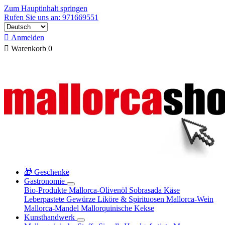
Zum Hauptinhalt springen
Rufen Sie uns an: 971669551

Anmelden

Warenkorb
0
🎁 Geschenke
Gastronomie
Bio-Produkte
Mallorca-Olivenöl
Sobrasada
Käse
Leberpastete
Gewürze
Liköre & Spirituosen
Mallorca-Wein
Mallorca-Mandel
Mallorquinische Kekse
Kunsthandwerk