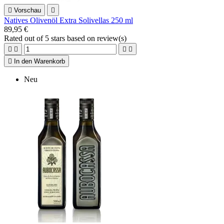

Vorschau

Natives Olivenöl Extra Solivellas 250 ml
89,95 €
Rated
out of 5 stars based on
review(s)





In den Warenkorb
Neu