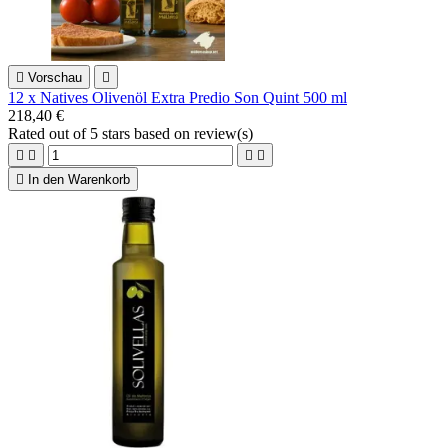

Vorschau

12 x Natives Olivenöl Extra Predio Son Quint 500 ml
218,40 €
Rated
out of 5 stars based on
review(s)





In den Warenkorb