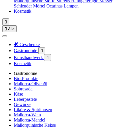
Mallorquinische Stoffe
Siurells
Handgefertigte Messer
Schleuder
Mörtel
Ocarinas
Lampen
Kosmetik


Alle
🎁 Geschenke
Gastronomie

Kunsthandwerk

Kosmetik
Gastronomie
Bio-Produkte
Mallorca-Olivenöl
Sobrasada
Käse
Leberpastete
Gewürze
Liköre & Spirituosen
Mallorca-Wein
Mallorca-Mandel
Mallorquinische Kekse