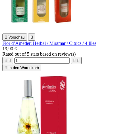

Vorschau

Flor d’Ametler: Herbal / Miramar / Citrics / 4 Illes
19,90 €
Rated
out of 5 stars based on
review(s)





In den Warenkorb