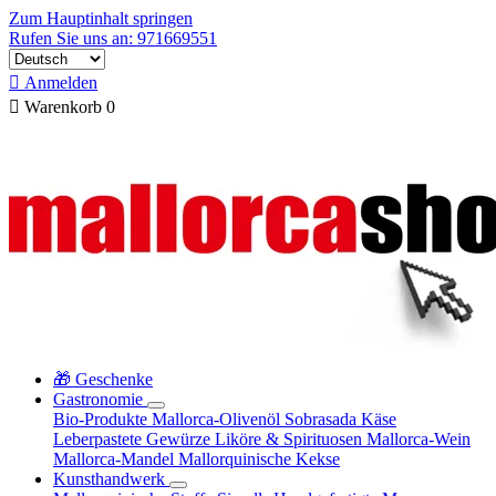
Zum Hauptinhalt springen
Rufen Sie uns an: 971669551

Anmelden

Warenkorb
0
🎁 Geschenke
Gastronomie
Bio-Produkte
Mallorca-Olivenöl
Sobrasada
Käse
Leberpastete
Gewürze
Liköre & Spirituosen
Mallorca-Wein
Mallorca-Mandel
Mallorquinische Kekse
Kunsthandwerk