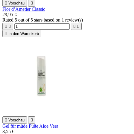

Vorschau

Flor d’Ametler Classic
29,95 €
Rated
5
out of 5 stars based on
1
review(s)





In den Warenkorb

Vorschau

Gel für müde Füße Aloe Vera
8,55 €