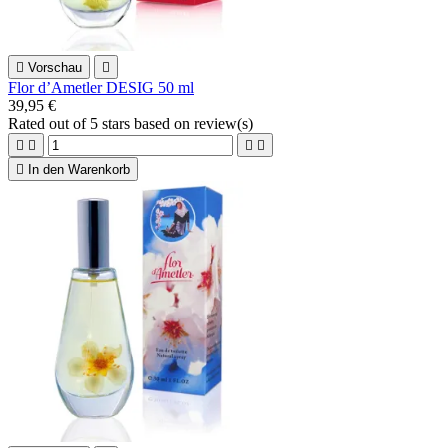

Vorschau

Flor d’Ametler DESIG 50 ml
39,95 €
Rated
out of 5 stars based on
review(s)





In den Warenkorb