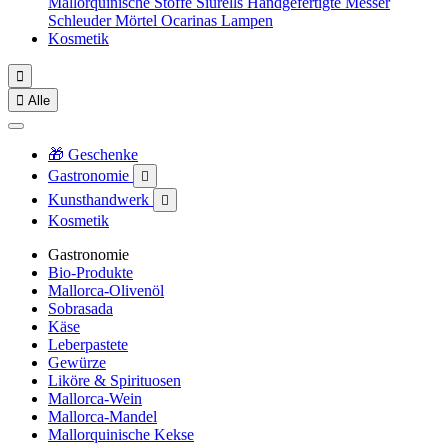
Mallorquinische Stoffe
Siurells
Handgefertigte Messer
Schleuder
Mörtel
Ocarinas
Lampen
Kosmetik


Alle
🎁 Geschenke
Gastronomie

Kunsthandwerk

Kosmetik
Gastronomie
Bio-Produkte
Mallorca-Olivenöl
Sobrasada
Käse
Leberpastete
Gewürze
Liköre & Spirituosen
Mallorca-Wein
Mallorca-Mandel
Mallorquinische Kekse