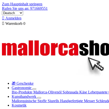
Zum Hauptinhalt springen
Rufen Sie uns an: 971669551

Anmelden

Warenkorb
0
🎁 Geschenke
Gastronomie
Bio-Produkte
Mallorca-Olivenöl
Sobrasada
Käse
Leberpastete
Kunsthandwerk
Mallorquinische Stoffe
Siurells
Handgefertigte Messer
Schleud
Kosmetik