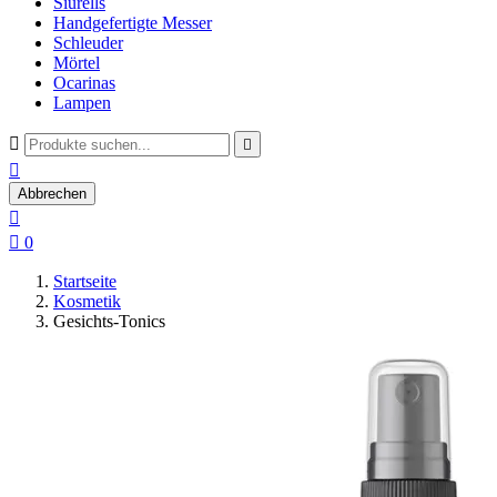
Siurells
Handgefertigte Messer
Schleuder
Mörtel
Ocarinas
Lampen



Abbrechen


0
Startseite
Kosmetik
Gesichts-Tonics