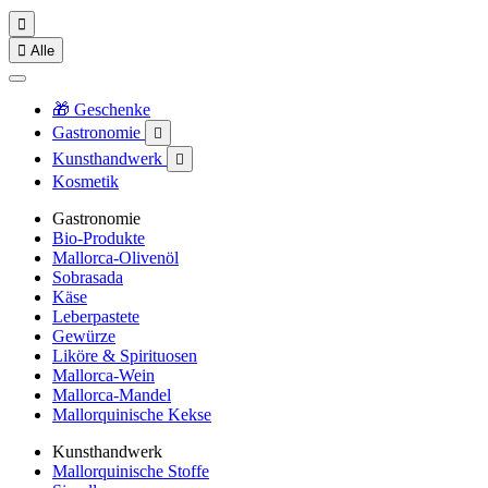


Alle
🎁 Geschenke
Gastronomie

Kunsthandwerk

Kosmetik
Gastronomie
Bio-Produkte
Mallorca-Olivenöl
Sobrasada
Käse
Leberpastete
Gewürze
Liköre & Spirituosen
Mallorca-Wein
Mallorca-Mandel
Mallorquinische Kekse
Kunsthandwerk
Mallorquinische Stoffe