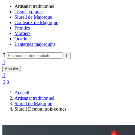
Artisanat traditionnel
Tissus typiques
Siurell de Majorque
Couteaux de Majorque
Frondes
Mortiers
Ocarinas
Lanternes majorquins



Annuler


0
Accueil
Artisanat traditionnel
Siurell de Majorque
Siurell Démon, trois cornes