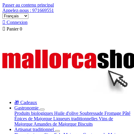
Passer au contenu principal
Appelez-nous : 971669551

Connexion

Panier
0
🎁 Cadeaux
Gastronomie
Produits biologiques
Huile d'olive
Soubressade
Fromage
Pâté
Épices de Majorque
Liqueurs traditionnelles
Vins de
Majorque
Amandes de Majorque
Biscuits
Artisanat traditionnel