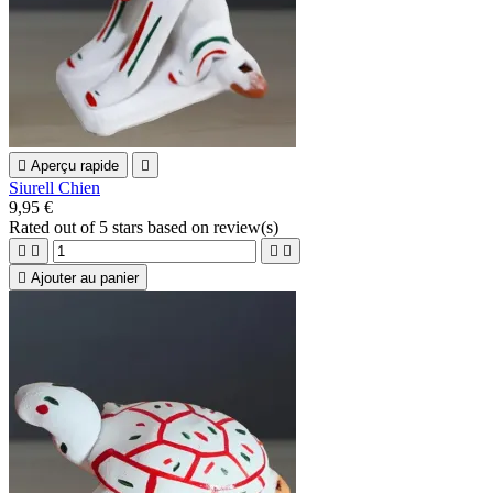

Aperçu rapide

Siurell Chien
9,95 €
Rated
out of 5 stars based on
review(s)





Ajouter au panier