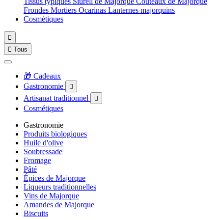
Tissus typiques
Siurell de Majorque
Couteaux de Majorque
Frondes
Mortiers
Ocarinas
Lanternes majorquins
Cosmétiques


Tous
🎁 Cadeaux
Gastronomie

Artisanat traditionnel

Cosmétiques
Gastronomie
Produits biologiques
Huile d'olive
Soubressade
Fromage
Pâté
Épices de Majorque
Liqueurs traditionnelles
Vins de Majorque
Amandes de Majorque
Biscuits