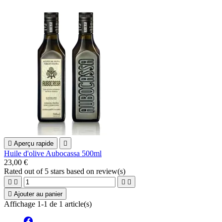

Aperçu rapide

Huile d'olive Aubocassa 500ml
23,00 €
Rated
out of 5 stars based on
review(s)





Ajouter au panier
Affichage 1-1 de 1 article(s)