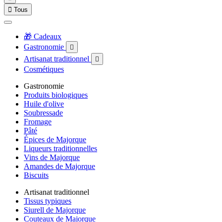

Tous
🎁 Cadeaux
Gastronomie

Artisanat traditionnel

Cosmétiques
Gastronomie
Produits biologiques
Huile d'olive
Soubressade
Fromage
Pâté
Épices de Majorque
Liqueurs traditionnelles
Vins de Majorque
Amandes de Majorque
Biscuits
Artisanat traditionnel
Tissus typiques
Siurell de Majorque
Couteaux de Majorque