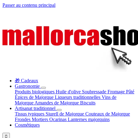
Passer au contenu principal
🎁 Cadeaux
Gastronomie
Produits biologiques
Huile d'olive
Soubressade
Fromage
Pâté
Épices de Majorque
Liqueurs traditionnelles
Vins de
Majorque
Amandes de Majorque
Biscuits
Artisanat traditionnel
Tissus typiques
Siurell de Majorque
Couteaux de Majorque
Frondes
Mortiers
Ocarinas
Lanternes majorquins
Cosmétiques
