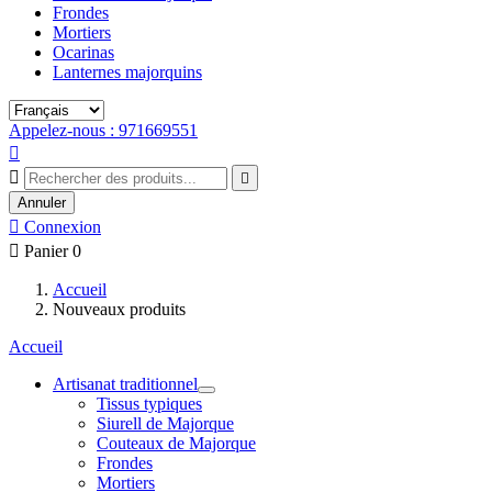
Frondes
Mortiers
Ocarinas
Lanternes majorquins
Appelez-nous : 971669551



Annuler

Connexion

Panier
0
Accueil
Nouveaux produits
Accueil
Artisanat traditionnel
Tissus typiques
Siurell de Majorque
Couteaux de Majorque
Frondes
Mortiers