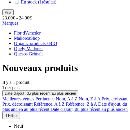
En stock
(1
résultat
)
Prix
23.00€ - 24.00€
Marques
Flor d'Ametler
MallorcaShop
Organic products / BIO
Quely Mallorca
Quesos Grimalt
Nouveaux produits
Il y a 1 produit.
Trier par :
Date d'ajout, du plus récent au plus ancien
Meilleures ventes
Pertinence
Nom, A à Z
Nom, Z à A
Prix, croissant
Prix, décroissant
Référence, A à Z
Référence, Z à A
Date d'ajout, du
plus ancien au plus récent
Date d'ajout, du plus récent au plus ancien

Filtrer
Neuf