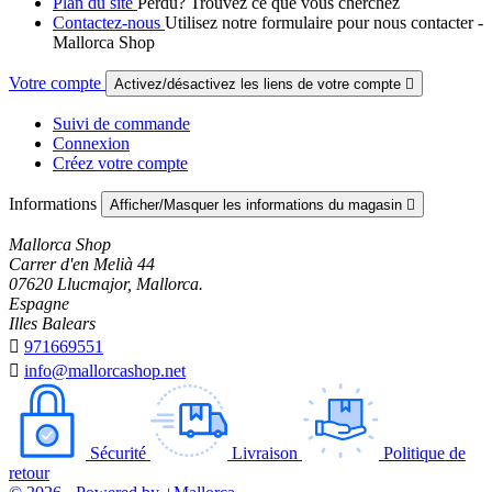
Plan du site
Perdu? Trouvez ce que vous cherchez
Contactez-nous
Utilisez notre formulaire pour nous contacter -
Mallorca Shop
Votre compte
Activez/désactivez les liens de votre compte

Suivi de commande
Connexion
Créez votre compte
Informations
Afficher/Masquer les informations du magasin

Mallorca Shop
Carrer d'en Melià 44
07620 Llucmajor, Mallorca.
Espagne
Illes Balears

971669551

info@mallorcashop.net
Sécurité
Livraison
Politique de
retour