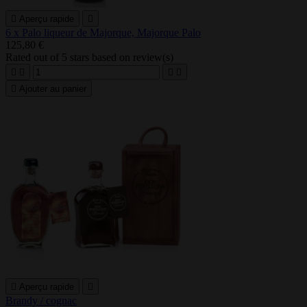

Aperçu rapide

6 x Palo liqueur de Majorque, Majorque Palo
125,80 €
Rated
out of 5 stars based on
review(s)





Ajouter au panier

Aperçu rapide

Brandy / cognac