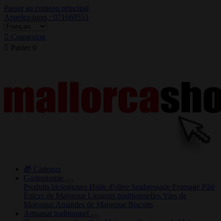
Passer au contenu principal
Appelez-nous : 971669551

Connexion

Panier
0
🎁 Cadeaux
Gastronomie
Produits biologiques
Huile d'olive
Soubressade
Fromage
Pâté
Épices de Majorque
Liqueurs traditionnelles
Vins de
Majorque
Amandes de Majorque
Biscuits
Artisanat traditionnel