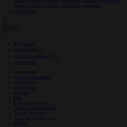
Tissus typiques
Siurell de Majorque
Couteaux de Majorque
Frondes
Mortiers
Ocarinas
Lanternes majorquins
Cosmétiques


Tous
🎁 Cadeaux
Gastronomie

Artisanat traditionnel

Cosmétiques
Gastronomie
Produits biologiques
Huile d'olive
Soubressade
Fromage
Pâté
Épices de Majorque
Liqueurs traditionnelles
Vins de Majorque
Amandes de Majorque
Biscuits