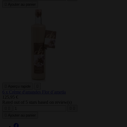

Ajouter au panier

Aperçu rapide

6 x Crème d'amandes Flor d´ametla
125,95 €
Rated
out of 5 stars based on
review(s)





Ajouter au panier