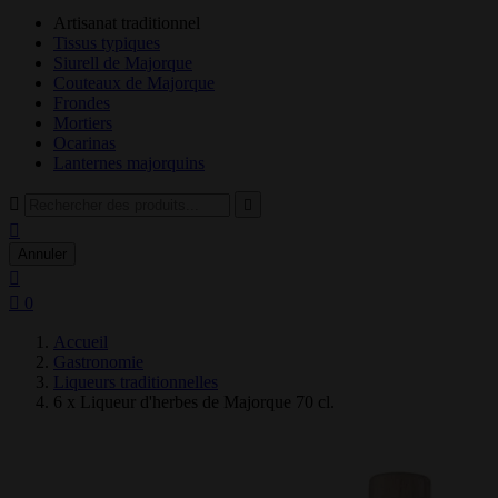
Artisanat traditionnel
Tissus typiques
Siurell de Majorque
Couteaux de Majorque
Frondes
Mortiers
Ocarinas
Lanternes majorquins



Annuler


0
Accueil
Gastronomie
Liqueurs traditionnelles
6 x Liqueur d'herbes de Majorque 70 cl.