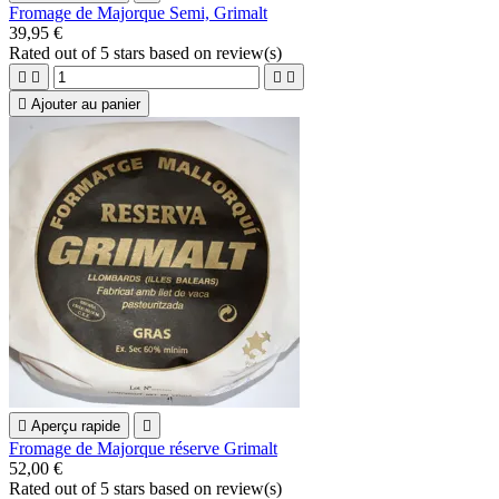
Fromage de Majorque Semi, Grimalt
39,95 €
Rated
out of 5 stars based on
review(s)





Ajouter au panier

Aperçu rapide

Fromage de Majorque réserve Grimalt
52,00 €
Rated
out of 5 stars based on
review(s)