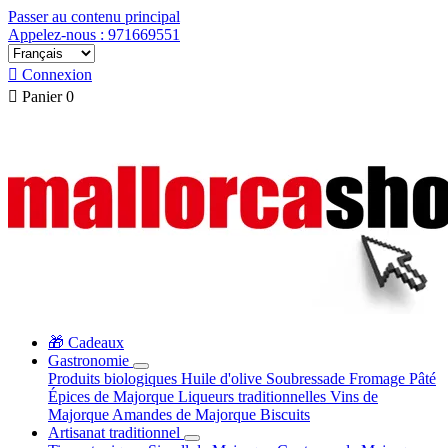
Passer au contenu principal
Appelez-nous : 971669551

Connexion

Panier
0
🎁 Cadeaux
Gastronomie
Produits biologiques
Huile d'olive
Soubressade
Fromage
Pâté
Épices de Majorque
Liqueurs traditionnelles
Vins de
Majorque
Amandes de Majorque
Biscuits
Artisanat traditionnel