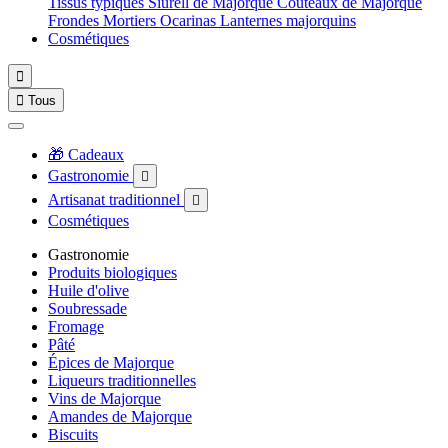
Tissus typiques
Siurell de Majorque
Couteaux de Majorque
Frondes
Mortiers
Ocarinas
Lanternes majorquins
Cosmétiques


Tous
🎁 Cadeaux
Gastronomie

Artisanat traditionnel

Cosmétiques
Gastronomie
Produits biologiques
Huile d'olive
Soubressade
Fromage
Pâté
Épices de Majorque
Liqueurs traditionnelles
Vins de Majorque
Amandes de Majorque
Biscuits