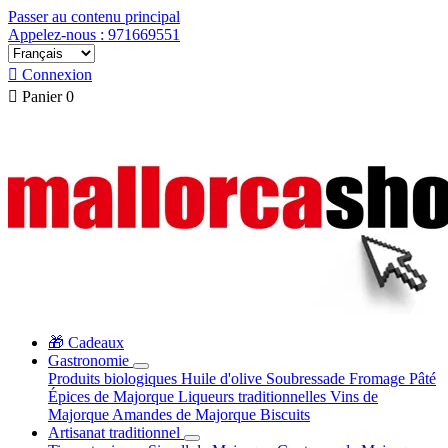
Passer au contenu principal
Appelez-nous : 971669551

Connexion

Panier
0
🎁 Cadeaux
Gastronomie
Produits biologiques
Huile d'olive
Soubressade
Fromage
Pâté
Épices de Majorque
Liqueurs traditionnelles
Vins de
Majorque
Amandes de Majorque
Biscuits
Artisanat traditionnel