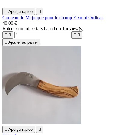

Aperçu rapide

Couteau de Majorque pour le champ Etxurat Ordinas
40,00 €
Rated
5
out of 5 stars based on
1
review(s)





Ajouter au panier

Aperçu rapide
