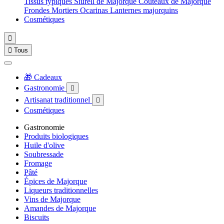
Tissus typiques
Siurell de Majorque
Couteaux de Majorque
Frondes
Mortiers
Ocarinas
Lanternes majorquins
Cosmétiques


Tous
🎁 Cadeaux
Gastronomie

Artisanat traditionnel

Cosmétiques
Gastronomie
Produits biologiques
Huile d'olive
Soubressade
Fromage
Pâté
Épices de Majorque
Liqueurs traditionnelles
Vins de Majorque
Amandes de Majorque
Biscuits