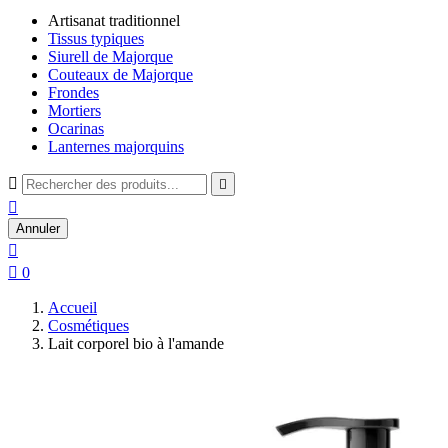
Artisanat traditionnel
Tissus typiques
Siurell de Majorque
Couteaux de Majorque
Frondes
Mortiers
Ocarinas
Lanternes majorquins



Annuler


0
Accueil
Cosmétiques
Lait corporel bio à l'amande