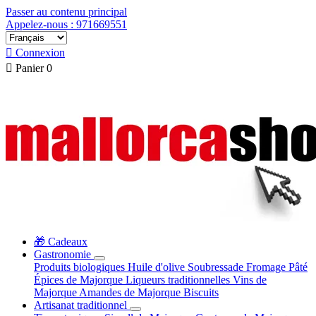
Passer au contenu principal
Appelez-nous : 971669551

Connexion

Panier
0
🎁 Cadeaux
Gastronomie
Produits biologiques
Huile d'olive
Soubressade
Fromage
Pâté
Épices de Majorque
Liqueurs traditionnelles
Vins de
Majorque
Amandes de Majorque
Biscuits
Artisanat traditionnel