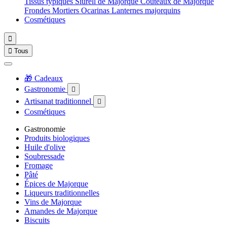
Tissus typiques
Siurell de Majorque
Couteaux de Majorque
Frondes
Mortiers
Ocarinas
Lanternes majorquins
Cosmétiques


Tous
🎁 Cadeaux
Gastronomie

Artisanat traditionnel

Cosmétiques
Gastronomie
Produits biologiques
Huile d'olive
Soubressade
Fromage
Pâté
Épices de Majorque
Liqueurs traditionnelles
Vins de Majorque
Amandes de Majorque
Biscuits