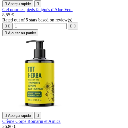

Aperçu rapide

Gel pour les pieds fatigués d'Aloe Vera
8,55 €
Rated
out of 5 stars based on
review(s)





Ajouter au panier

Aperçu rapide

Crème Corps Romarin et Arnica
26,80 €