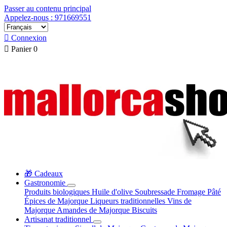
Passer au contenu principal
Appelez-nous : 971669551

Connexion

Panier
0
🎁 Cadeaux
Gastronomie
Produits biologiques
Huile d'olive
Soubressade
Fromage
Pâté
Épices de Majorque
Liqueurs traditionnelles
Vins de
Majorque
Amandes de Majorque
Biscuits
Artisanat traditionnel