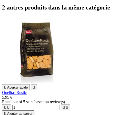
2 autres produits dans la même catégorie

Aperçu rapide

Quelitas Rustic
5,95 €
Rated
out of 5 stars based on
review(s)





Ajouter au panier