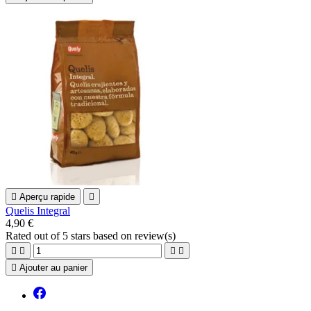

Aperçu rapide

Quelis Integral
4,90 €
Rated
out of 5 stars based on
review(s)





Ajouter au panier