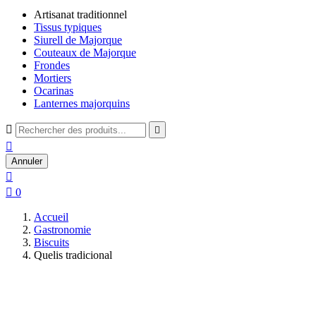
Artisanat traditionnel
Tissus typiques
Siurell de Majorque
Couteaux de Majorque
Frondes
Mortiers
Ocarinas
Lanternes majorquins



Annuler


0
Accueil
Gastronomie
Biscuits
Quelis tradicional