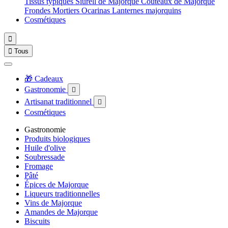
Tissus typiques
Siurell de Majorque
Couteaux de Majorque
Frondes
Mortiers
Ocarinas
Lanternes majorquins
Cosmétiques


Tous
🎁 Cadeaux
Gastronomie

Artisanat traditionnel

Cosmétiques
Gastronomie
Produits biologiques
Huile d'olive
Soubressade
Fromage
Pâté
Épices de Majorque
Liqueurs traditionnelles
Vins de Majorque
Amandes de Majorque
Biscuits