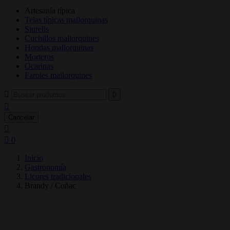
Artesanía típica
Telas típicas mallorquinas
Siurells
Cuchillos mallorquines
Hondas mallorquinas
Morteros
Ocarinas
Faroles mallorquines



Cancelar


0
Inicio
Gastronomía
Licores tradicionales
Brandy / Coñac