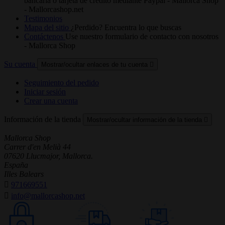
bancaria o tarjeta de crédito mediante Paypal - Mallorca Shop
- Mallorcashop.net
Testimonios
Mapa del sitio
¿Perdido? Encuentra lo que buscas
Contáctenos
Use nuestro formulario de contacto con nosotros
- Mallorca Shop
Su cuenta
Mostrar/ocultar enlaces de tu cuenta

Seguimiento del pedido
Iniciar sesión
Crear una cuenta
Información de la tienda
Mostrar/ocultar información de la tienda

Mallorca Shop
Carrer d'en Melià 44
07620 Llucmajor, Mallorca.
España
Illes Balears

971669551

info@mallorcashop.net