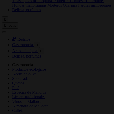
Telas típicas mallorquinas
Siurells
Cuchillos mallorquines
Hondas mallorquinas
Morteros
Ocarinas
Faroles mallorquines
Belleza, perfumes


Todas
🎁 Regalos
Gastronomía

Artesanía típica

Belleza, perfumes
Gastronomía
Productos ecológicos
Aceite de oliva
Sobrasada
Quesos
Paté
Especias de Mallorca
Licores tradicionales
Vinos de Mallorca
Almendra de Mallorca
Galletas