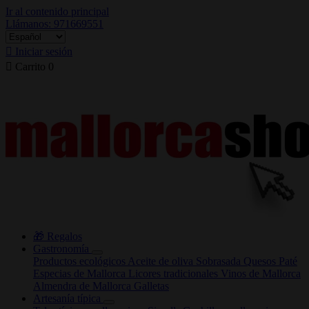
Ir al contenido principal
Llámanos: 971669551

Iniciar sesión

Carrito
0
🎁 Regalos
Gastronomía
Productos ecológicos
Aceite de oliva
Sobrasada
Quesos
Paté
Especias de Mallorca
Licores tradicionales
Vinos de Mallorca
Almendra de Mallorca
Galletas
Artesanía típica