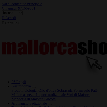
Vai al contenuto principale
Chiamaci: 971669551

Accedi

Carrello
0
🎁 Regali
Gastronomia
Prodotti biologici
Olio d'oliva
Sobrasada
Formaggio
Paté
Mallorca spezie
Liquori tradizionale
Vini di Maiorca
Mandorla di Maiorca
Biscotti
Artigianato tradizionale