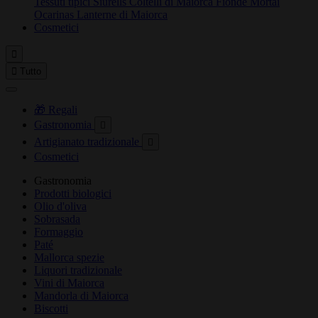
Tessuti tipici
Siurells
Coltelli di Maiorca
Fionde
Mortai
Ocarinas
Lanterne di Maiorca
Cosmetici


Tutto
🎁 Regali
Gastronomia

Artigianato tradizionale

Cosmetici
Gastronomia
Prodotti biologici
Olio d'oliva
Sobrasada
Formaggio
Paté
Mallorca spezie
Liquori tradizionale
Vini di Maiorca
Mandorla di Maiorca
Biscotti