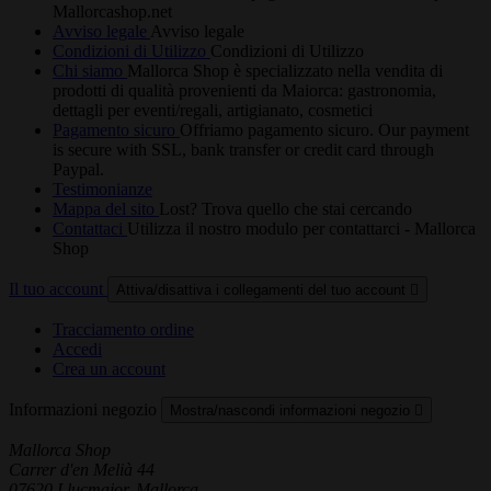
Mallorcashop.net
Avviso legale
Avviso legale
Condizioni di Utilizzo
Condizioni di Utilizzo
Chi siamo
Mallorca Shop è specializzato nella vendita di
prodotti di qualità provenienti da Maiorca: gastronomia,
dettagli per eventi/regali, artigianato, cosmetici
Pagamento sicuro
Offriamo pagamento sicuro. Our payment
is secure with SSL, bank transfer or credit card through
Paypal.
Testimonianze
Mappa del sito
Lost? Trova quello che stai cercando
Contattaci
Utilizza il nostro modulo per contattarci - Mallorca
Shop
Il tuo account
Attiva/disattiva i collegamenti del tuo account

Tracciamento ordine
Accedi
Crea un account
Informazioni negozio
Mostra/nascondi informazioni negozio

Mallorca Shop
Carrer d'en Melià 44
07620 Llucmajor, Mallorca.