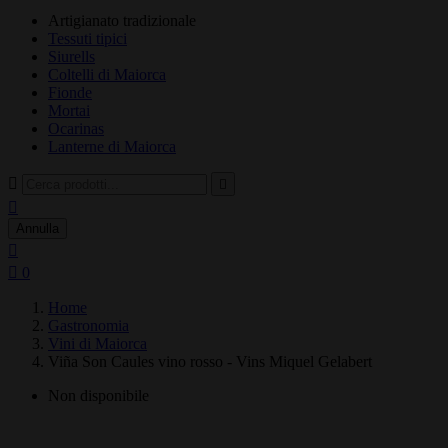
Artigianato tradizionale
Tessuti tipici
Siurells
Coltelli di Maiorca
Fionde
Mortai
Ocarinas
Lanterne di Maiorca



Annulla


0
Home
Gastronomia
Vini di Maiorca
Viña Son Caules vino rosso - Vins Miquel Gelabert
Non disponibile