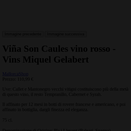
Immagine precedente
Immagine successiva
Viña Son Caules vino rosso -
Vins Miquel Gelabert
MallorcaShop
Prezzo:
110,99 €
Uve: Callet e Mantonegro vecchi vitigni costituiscono più della metà
di questo vino, il resto Tempranillo, Cabernet e Syrah.
Il affinato per 12 mesi in botti di rovere francese e americano, e poi
affinato in bottiglia, dargli finezza ed eleganza.
75 cl.
Denominazione di Origine: Pla i Llevant (Baleari, Spagna).