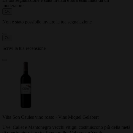
La tua segnalazione è stata inviata e sarà esaminata da un
moderatore.
Ok
Non è stato possibile inviare la tua segnalazione
Ok
Scrivi la tua recensione
Viña Son Caules vino rosso - Vins Miquel Gelabert
Uve: Callet e Mantonegro vecchi vitigni costituiscono più della metà
di questo vino, il resto Tempranillo, Cabernet e Syrah.