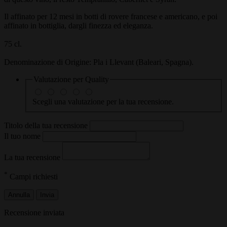
Il affinato per 12 mesi in botti di rovere francese e americano, e poi
affinato in bottiglia, dargli finezza ed eleganza.
75 cl.
Denominazione di Origine: Pla i Llevant (Baleari, Spagna).
Valutazione per
Quality
Scegli una valutazione per la tua recensione.
Titolo della tua recensione
Il tuo nome
La tua recensione
*
Campi richiesti
Annulla
Invia
Recensione inviata