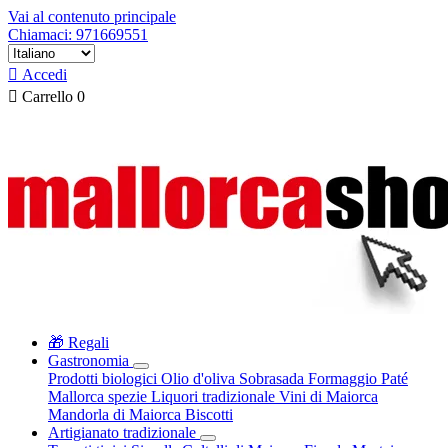
Vai al contenuto principale
Chiamaci: 971669551

Accedi

Carrello
0
🎁 Regali
Gastronomia
Prodotti biologici
Olio d'oliva
Sobrasada
Formaggio
Paté
Mallorca spezie
Liquori tradizionale
Vini di Maiorca
Mandorla di Maiorca
Biscotti
Artigianato tradizionale