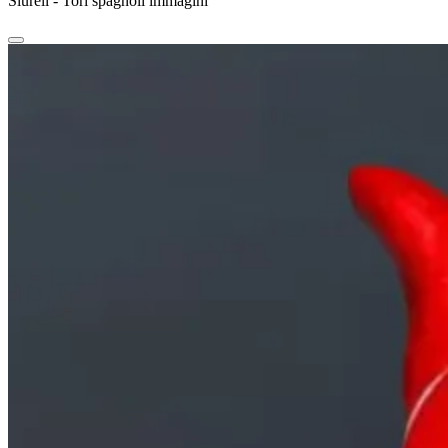
Siurell - Tori spagnoli immagini