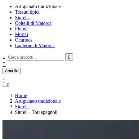
Artigianato tradizionale
Tessuti tipici
Siurells
Coltelli di Maiorca
Fionde
Mortai
Ocarinas
Lanterne di Maiorca



Annulla


0
Home
Artigianato tradizionale
Siurells
Siurell - Tori spagnoli