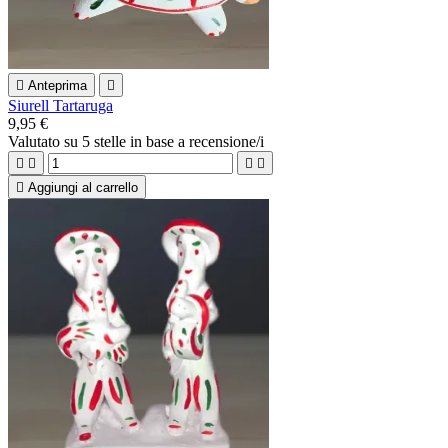

Anteprima

Siurell Tartaruga
9,95 €
Valutato
su 5 stelle in base a
recensione/i





Aggiungi al carrello