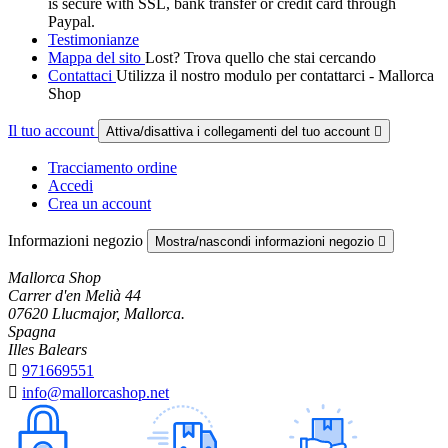
is secure with SSL, bank transfer or credit card through
Paypal.
Testimonianze
Mappa del sito
Lost? Trova quello che stai cercando
Contattaci
Utilizza il nostro modulo per contattarci - Mallorca
Shop
Il tuo account
Attiva/disattiva i collegamenti del tuo account

Tracciamento ordine
Accedi
Crea un account
Informazioni negozio
Mostra/nascondi informazioni negozio

Mallorca Shop
Carrer d'en Melià 44
07620 Llucmajor, Mallorca.
Spagna
Illes Balears

971669551

info@mallorcashop.net