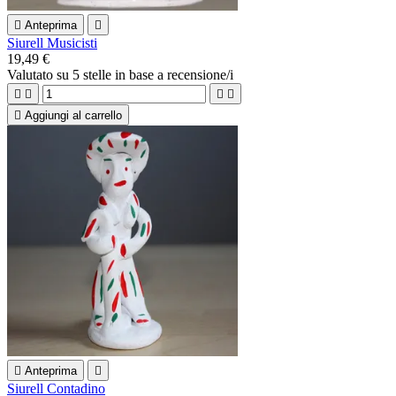

Anteprima

Siurell Musicisti
19,49 €
Valutato
su 5 stelle in base a
recensione/i





Aggiungi al carrello

Anteprima

Siurell Contadino