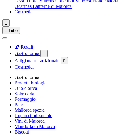
Tessuti tipici
Siurells
Coltelli di Maiorca
Fionde
Mortai
Ocarinas
Lanterne di Maiorca
Cosmetici


Tutto
🎁 Regali
Gastronomia

Artigianato tradizionale

Cosmetici
Gastronomia
Prodotti biologici
Olio d'oliva
Sobrasada
Formaggio
Paté
Mallorca spezie
Liquori tradizionale
Vini di Maiorca
Mandorla di Maiorca
Biscotti