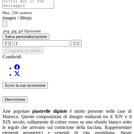
Max. 250 caratteri
imagen / dibujo
.png .jpg .gif
Opzionale
Salva personalizzazione





Aggiungi al carrello
Condividi
Scrivi la tua recensione
Descrizione
Arte popolare
piastrelle dipinte
è molto presente nelle case di
Maiorca. Queste composizioni di disegni realizzati tra il XIV e il
XIX secolo, solitamente di colore rosso su uno sfondo bianco sotto
le tegole che arrivano sul cornicione della facciata. Rappresentare
elementi geometrici e vegetali di vita quotidiana, figure