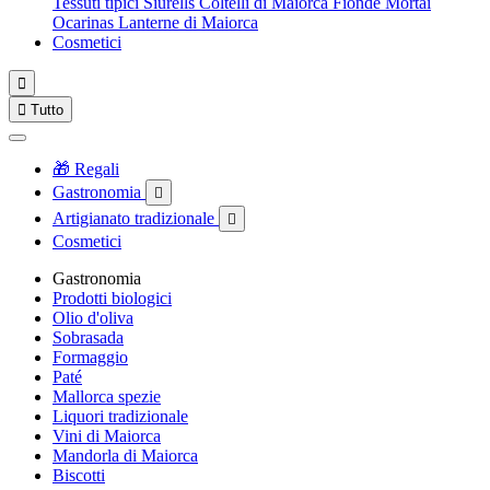
Tessuti tipici
Siurells
Coltelli di Maiorca
Fionde
Mortai
Ocarinas
Lanterne di Maiorca
Cosmetici


Tutto
🎁 Regali
Gastronomia

Artigianato tradizionale

Cosmetici
Gastronomia
Prodotti biologici
Olio d'oliva
Sobrasada
Formaggio
Paté
Mallorca spezie
Liquori tradizionale
Vini di Maiorca
Mandorla di Maiorca
Biscotti