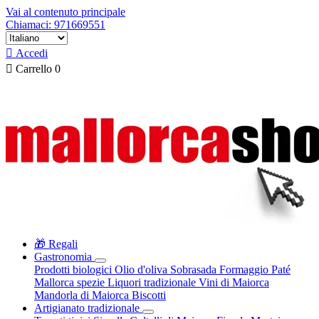
Vai al contenuto principale
Chiamaci: 971669551

Accedi

Carrello
0
🎁 Regali
Gastronomia
Prodotti biologici
Olio d'oliva
Sobrasada
Formaggio
Paté
Mallorca spezie
Liquori tradizionale
Vini di Maiorca
Mandorla di Maiorca
Biscotti
Artigianato tradizionale