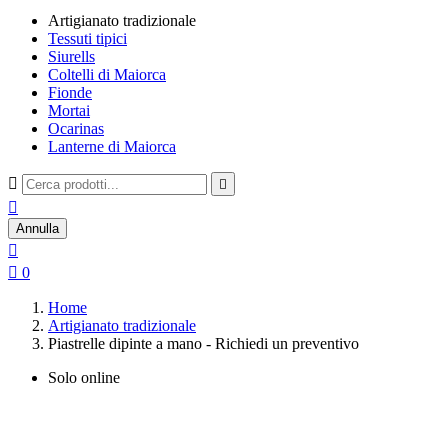
Artigianato tradizionale
Tessuti tipici
Siurells
Coltelli di Maiorca
Fionde
Mortai
Ocarinas
Lanterne di Maiorca



Annulla


0
Home
Artigianato tradizionale
Piastrelle dipinte a mano - Richiedi un preventivo
Solo online