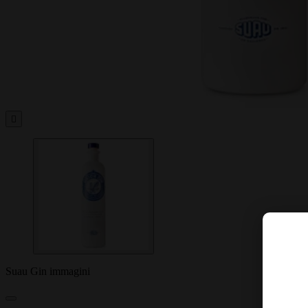

Suau Gin immagini