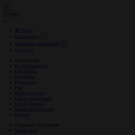


Tutto
🎁 Regali
Gastronomia

Artigianato tradizionale

Cosmetici
Gastronomia
Prodotti biologici
Olio d'oliva
Sobrasada
Formaggio
Paté
Mallorca spezie
Liquori tradizionale
Vini di Maiorca
Mandorla di Maiorca
Biscotti
Artigianato tradizionale
Tessuti tipici