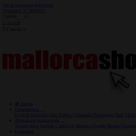
Vai al contenuto principale
Chiamaci: 971669551

Accedi

Carrello
0
🎁 Regali
Gastronomia
Prodotti biologici
Olio d'oliva
Sobrasada
Formaggio
Paté
Mallo
Artigianato tradizionale
Tessuti tipici
Siurells
Coltelli di Maiorca
Fionde
Mortai
Ocarin
Cosmetici