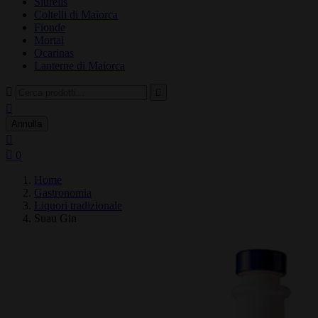
Siurells
Coltelli di Maiorca
Fionde
Mortai
Ocarinas
Lanterne di Maiorca



Annulla


0
Home
Gastronomia
Liquori tradizionale
Suau Gin