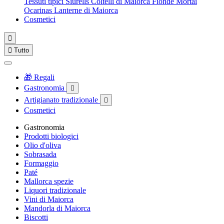
Tessuti tipici
Siurells
Coltelli di Maiorca
Fionde
Mortai
Ocarinas
Lanterne di Maiorca
Cosmetici


Tutto
🎁 Regali
Gastronomia

Artigianato tradizionale

Cosmetici
Gastronomia
Prodotti biologici
Olio d'oliva
Sobrasada
Formaggio
Paté
Mallorca spezie
Liquori tradizionale
Vini di Maiorca
Mandorla di Maiorca
Biscotti