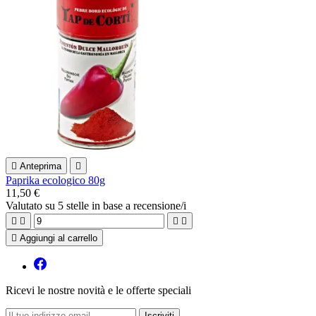

Anteprima

Paprika ecologico 80g
11,50 €
Valutato
su 5 stelle in base a
recensione/i





Aggiungi al carrello
Ricevi le nostre novità e le offerte speciali