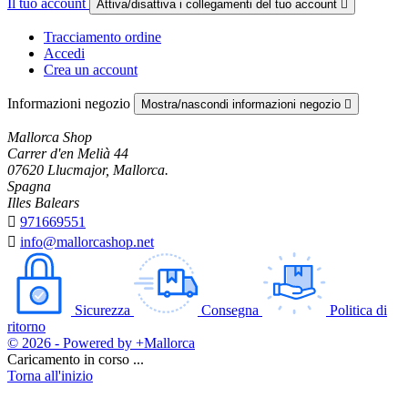
Il tuo account
Attiva/disattiva i collegamenti del tuo account

Tracciamento ordine
Accedi
Crea un account
Informazioni negozio
Mostra/nascondi informazioni negozio

Mallorca Shop
Carrer d'en Melià 44
07620 Llucmajor, Mallorca.
Spagna
Illes Balears

971669551

info@mallorcashop.net
Sicurezza
Consegna
Politica di
ritorno
© 2026 - Powered by +Mallorca
Caricamento in corso ...
Torna all'inizio