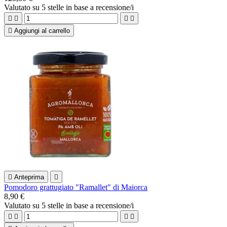
Valutato
su 5 stelle in base a
recensione/i





Aggiungi al carrello

Anteprima

Pomodoro grattugiato "Ramallet" di Maiorca
8,90 €
Valutato
su 5 stelle in base a
recensione/i



