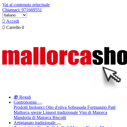
Vai al contenuto principale
Chiamaci: 971669551

Accedi

Carrello
0
🎁 Regali
Gastronomia
Prodotti biologici
Olio d'oliva
Sobrasada
Formaggio
Paté
Mallorca spezie
Liquori tradizionale
Vini di Maiorca
Mandorla di Maiorca
Biscotti
Artigianato tradizionale