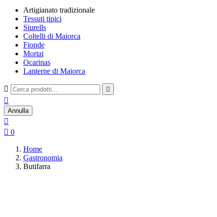
Artigianato tradizionale
Tessuti tipici
Siurells
Coltelli di Maiorca
Fionde
Mortai
Ocarinas
Lanterne di Maiorca



Annulla


0
Home
Gastronomia
Butifarra