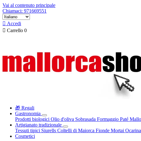
Vai al contenuto principale
Chiamaci: 971669551

Accedi

Carrello
0
🎁 Regali
Gastronomia
Prodotti biologici
Olio d'oliva
Sobrasada
Formaggio
Paté
Mallo
Artigianato tradizionale
Tessuti tipici
Siurells
Coltelli di Maiorca
Fionde
Mortai
Ocarin
Cosmetici