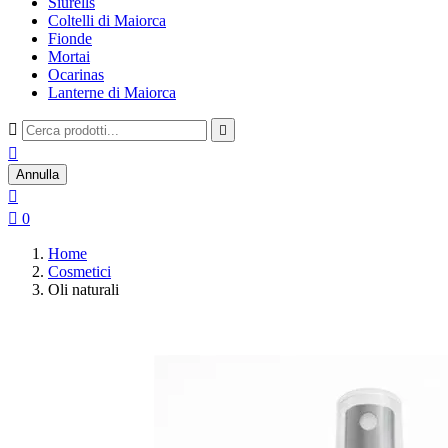
Siurells
Coltelli di Maiorca
Fionde
Mortai
Ocarinas
Lanterne di Maiorca



Annulla


0
Home
Cosmetici
Oli naturali