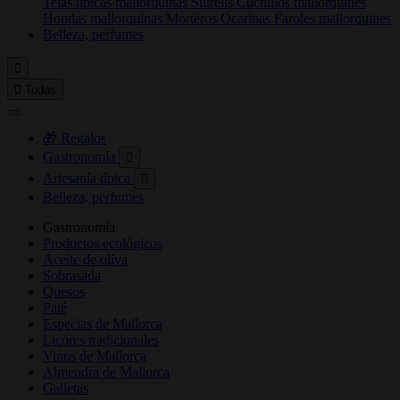
Telas típicas mallorquinas
Siurells
Cuchillos mallorquines
Hondas mallorquinas
Morteros
Ocarinas
Faroles mallorquines
Belleza, perfumes


Todas
🎁 Regalos
Gastronomía

Artesanía típica

Belleza, perfumes
Gastronomía
Productos ecológicos
Aceite de oliva
Sobrasada
Quesos
Paté
Especias de Mallorca
Licores tradicionales
Vinos de Mallorca
Almendra de Mallorca
Galletas