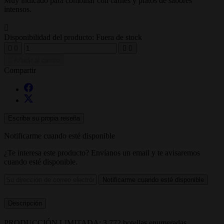
Muy indicado para combinar con carnes y platos de sabores
intensos.

Disponibilidad del producto:
Fuera de stock





Añadir al carrito
Compartir
Escriba su propia reseña
Notificarme cuando esté disponible
¿Te interesa este producto? Envíanos un email y te avisaremos
cuando esté disponible.
Notificarme cuando esté disponible
Descripción
PRODUCCIÓN LIMITADA: 3.772 botellas enumeradas.