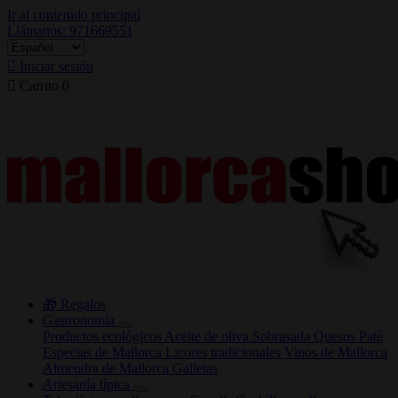
Ir al contenido principal
Llámanos: 971669551

Iniciar sesión

Carrito
0
🎁 Regalos
Gastronomía
Productos ecológicos
Aceite de oliva
Sobrasada
Quesos
Paté
Especias de Mallorca
Licores tradicionales
Vinos de Mallorca
Almendra de Mallorca
Galletas
Artesanía típica