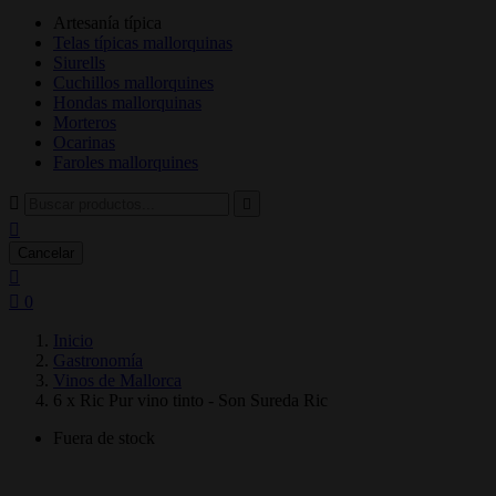
Artesanía típica
Telas típicas mallorquinas
Siurells
Cuchillos mallorquines
Hondas mallorquinas
Morteros
Ocarinas
Faroles mallorquines



Cancelar


0
Inicio
Gastronomía
Vinos de Mallorca
6 x Ric Pur vino tinto - Son Sureda Ric
Fuera de stock