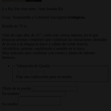
6 x Ric Pur vino tinto - Son Sureda Ric
Uvas: Tempranillo y Cabernet Sauvignon
ecológicos
.
Botella de 75 cl.
Vino de capa alta, de 15 º, color rojo cereza intenso, en el que
destacan aromas complejos que combinan las sensaciones afrutadas
de la uva y la elegancia dulce y cálida del roble francés.
Alcohólico, potente, equilibrado y amable en la boca.
Muy indicado para combinar con carnes y platos de sabores
intensos.
Valoración de
Quality
Elija una calificación para su reseña.
Título de tu reseña
Su nombre
Su reseña