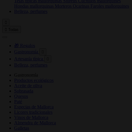
Telas típicas mallorquinas
Siurells
Cuchillos mallorquines
Hondas mallorquinas
Morteros
Ocarinas
Faroles mallorquines
Belleza, perfumes


Todas
🎁 Regalos
Gastronomía

Artesanía típica

Belleza, perfumes
Gastronomía
Productos ecológicos
Aceite de oliva
Sobrasada
Quesos
Paté
Especias de Mallorca
Licores tradicionales
Vinos de Mallorca
Almendra de Mallorca
Galletas