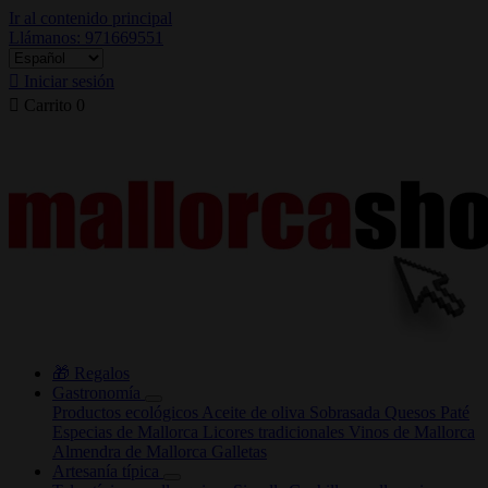
Ir al contenido principal
Llámanos: 971669551

Iniciar sesión

Carrito
0
🎁 Regalos
Gastronomía
Productos ecológicos
Aceite de oliva
Sobrasada
Quesos
Paté
Especias de Mallorca
Licores tradicionales
Vinos de Mallorca
Almendra de Mallorca
Galletas
Artesanía típica