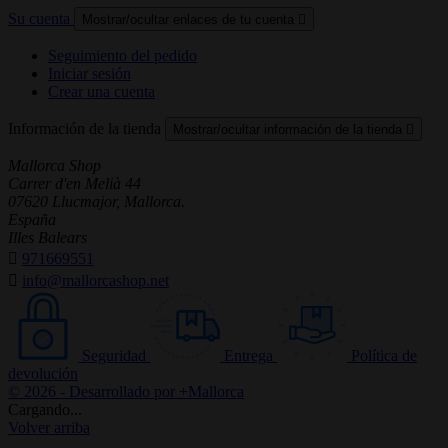
Su cuenta
Mostrar/ocultar enlaces de tu cuenta

Seguimiento del pedido
Iniciar sesión
Crear una cuenta
Información de la tienda
Mostrar/ocultar información de la tienda

Mallorca Shop
Carrer d'en Melià 44
07620 Llucmajor, Mallorca.
España
Illes Balears

971669551

info@mallorcashop.net
Seguridad
Entrega
Política de
devolución
© 2026 - Desarrollado por +Mallorca
Cargando...
Volver arriba