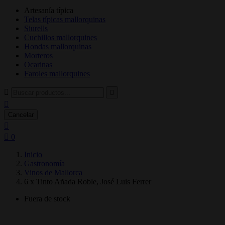
Artesanía típica
Telas típicas mallorquinas
Siurells
Cuchillos mallorquines
Hondas mallorquinas
Morteros
Ocarinas
Faroles mallorquines



Cancelar


0
Inicio
Gastronomía
Vinos de Mallorca
6 x Tinto Añada Roble, José Luis Ferrer
Fuera de stock