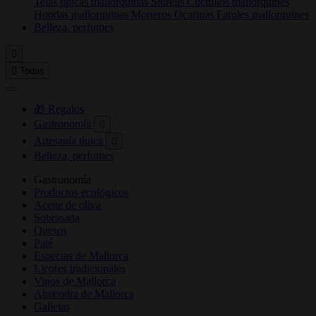
Telas típicas mallorquinas
Siurells
Cuchillos mallorquines
Hondas mallorquinas
Morteros
Ocarinas
Faroles mallorquines
Belleza, perfumes


Todas
🎁 Regalos
Gastronomía

Artesanía típica

Belleza, perfumes
Gastronomía
Productos ecológicos
Aceite de oliva
Sobrasada
Quesos
Paté
Especias de Mallorca
Licores tradicionales
Vinos de Mallorca
Almendra de Mallorca
Galletas