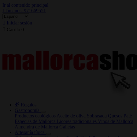
Ir al contenido principal
Llámanos: 971669551

Iniciar sesión

Carrito
0
🎁 Regalos
Gastronomía
Productos ecológicos
Aceite de oliva
Sobrasada
Quesos
Paté
Especias de Mallorca
Licores tradicionales
Vinos de Mallorca
Almendra de Mallorca
Galletas
Artesanía típica