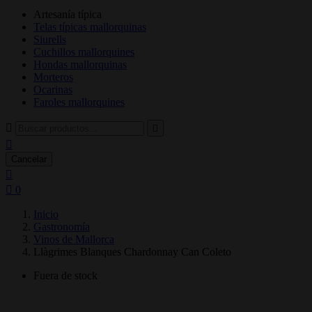
Artesanía típica
Telas típicas mallorquinas
Siurells
Cuchillos mallorquines
Hondas mallorquinas
Morteros
Ocarinas
Faroles mallorquines



Cancelar


0
Inicio
Gastronomía
Vinos de Mallorca
Llàgrimes Blanques Chardonnay Can Coleto
Fuera de stock