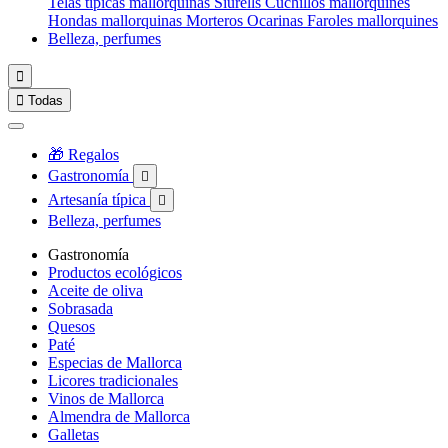
Telas típicas mallorquinas
Siurells
Cuchillos mallorquines
Hondas mallorquinas
Morteros
Ocarinas
Faroles mallorquines
Belleza, perfumes


Todas
🎁 Regalos
Gastronomía

Artesanía típica

Belleza, perfumes
Gastronomía
Productos ecológicos
Aceite de oliva
Sobrasada
Quesos
Paté
Especias de Mallorca
Licores tradicionales
Vinos de Mallorca
Almendra de Mallorca
Galletas