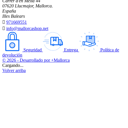
Carrer d'en Melià 44
07620 Llucmajor, Mallorca.
España
Illes Balears

971669551

info@mallorcashop.net
Seguridad
Entrega
Política de
devolución
© 2026 - Desarrollado por +Mallorca
Cargando...
Volver arriba