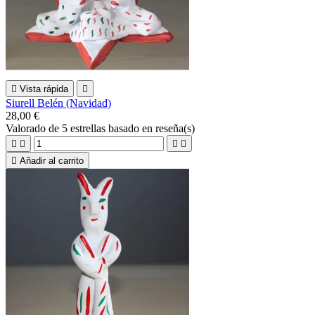

Vista rápida

Siurell Belén (Navidad)
28,00 €
Valorado
de 5 estrellas basado en
reseña(s)





Añadir al carrito