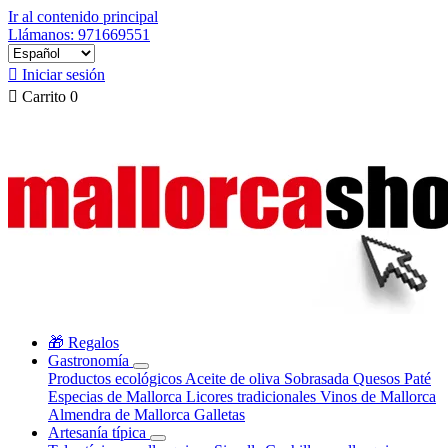
Ir al contenido principal
Llámanos: 971669551

Iniciar sesión

Carrito
0
🎁 Regalos
Gastronomía
Productos ecológicos
Aceite de oliva
Sobrasada
Quesos
Paté
Especias de Mallorca
Licores tradicionales
Vinos de Mallorca
Almendra de Mallorca
Galletas
Artesanía típica