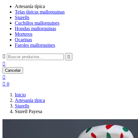
Artesanía típica
Telas típicas mallorquinas
Siurells
Cuchillos mallorquines
Hondas mallorquinas
Morteros
Ocarinas
Faroles mallorquines



Cancelar


0
Inicio
Artesanía típica
Siurells
Siurell Payesa