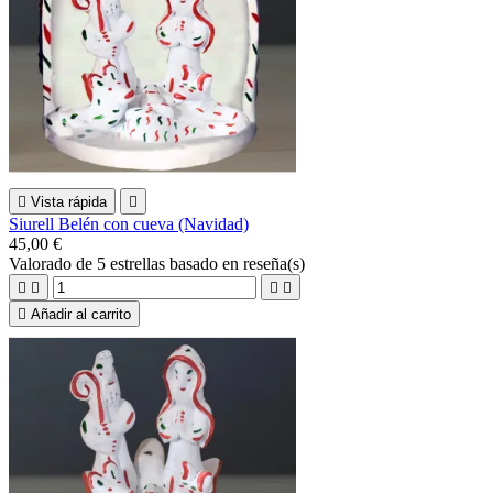

Vista rápida

Siurell Belén con cueva (Navidad)
45,00 €
Valorado
de 5 estrellas basado en
reseña(s)





Añadir al carrito