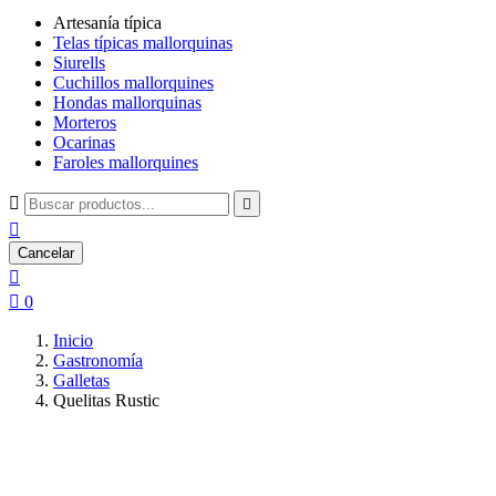
Artesanía típica
Telas típicas mallorquinas
Siurells
Cuchillos mallorquines
Hondas mallorquinas
Morteros
Ocarinas
Faroles mallorquines



Cancelar


0
Inicio
Gastronomía
Galletas
Quelitas Rustic