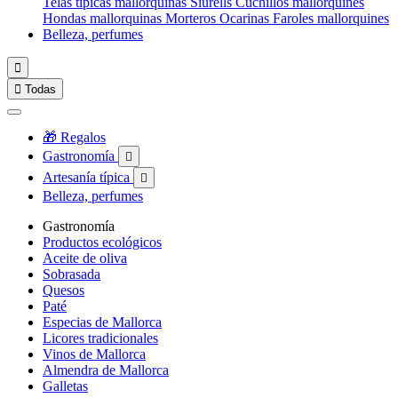
Telas típicas mallorquinas
Siurells
Cuchillos mallorquines
Hondas mallorquinas
Morteros
Ocarinas
Faroles mallorquines
Belleza, perfumes


Todas
🎁 Regalos
Gastronomía

Artesanía típica

Belleza, perfumes
Gastronomía
Productos ecológicos
Aceite de oliva
Sobrasada
Quesos
Paté
Especias de Mallorca
Licores tradicionales
Vinos de Mallorca
Almendra de Mallorca
Galletas