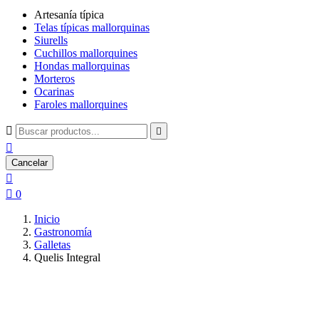
Artesanía típica
Telas típicas mallorquinas
Siurells
Cuchillos mallorquines
Hondas mallorquinas
Morteros
Ocarinas
Faroles mallorquines



Cancelar


0
Inicio
Gastronomía
Galletas
Quelis Integral