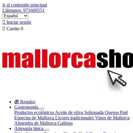
Ir al contenido principal
Llámanos: 971669551

Iniciar sesión

Carrito
0
🎁 Regalos
Gastronomía
Productos ecológicos
Aceite de oliva
Sobrasada
Quesos
Paté
Especias de Mallorca
Licores tradicionales
Vinos de Mallorca
Almendra de Mallorca
Galletas
Artesanía típica