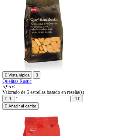

Vista rápida

Quelitas Rustic
5,95 €
Valorado
de 5 estrellas basado en
reseña(s)





Añadir al carrito