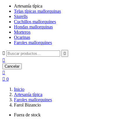
Artesanía típica
Telas típicas mallorquinas
Siurells
Cuchillos mallorquines
Hondas mallorquinas
Morteros
Ocarinas
Faroles mallorquines



Cancelar


0
Inicio
Artesanía típica
Faroles mallorquines
Farol Bizancio
Fuera de stock