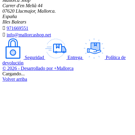
Mallorca Shop
Carrer d'en Melià 44
07620 Llucmajor, Mallorca.
España
Illes Balears

971669551

info@mallorcashop.net
Seguridad
Entrega
Política de
devolución
© 2026 - Desarrollado por +Mallorca
Cargando...
Volver arriba