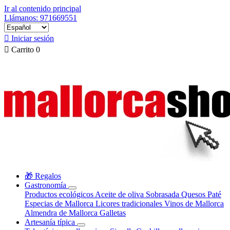
Ir al contenido principal
Llámanos: 971669551

Iniciar sesión

Carrito
0
🎁 Regalos
Gastronomía
Productos ecológicos
Aceite de oliva
Sobrasada
Quesos
Paté
Especias de Mallorca
Licores tradicionales
Vinos de Mallorca
Almendra de Mallorca
Galletas
Artesanía típica