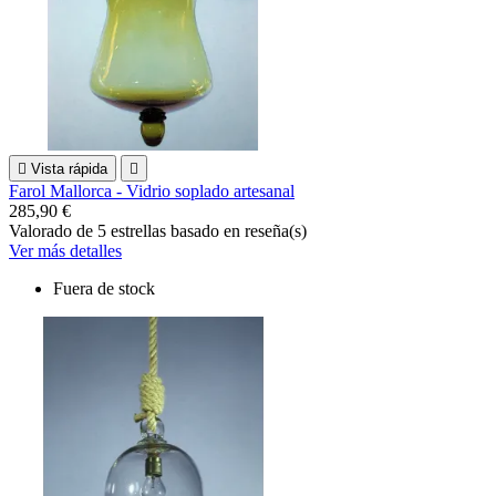

Vista rápida

Farol Mallorca - Vidrio soplado artesanal
285,90 €
Valorado
de 5 estrellas basado en
reseña(s)
Ver más detalles
Fuera de stock