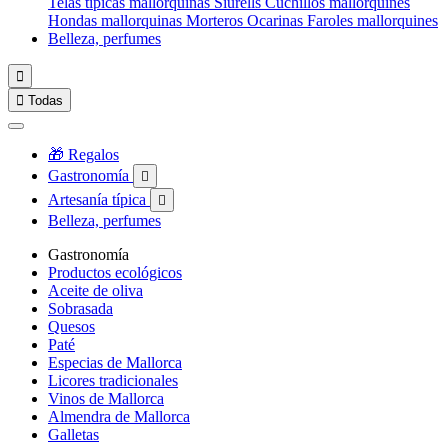
Telas típicas mallorquinas
Siurells
Cuchillos mallorquines
Hondas mallorquinas
Morteros
Ocarinas
Faroles mallorquines
Belleza, perfumes


Todas
🎁 Regalos
Gastronomía

Artesanía típica

Belleza, perfumes
Gastronomía
Productos ecológicos
Aceite de oliva
Sobrasada
Quesos
Paté
Especias de Mallorca
Licores tradicionales
Vinos de Mallorca
Almendra de Mallorca
Galletas