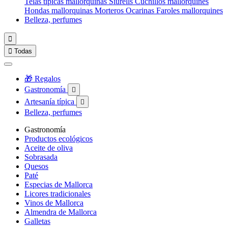
Telas típicas mallorquinas
Siurells
Cuchillos mallorquines
Hondas mallorquinas
Morteros
Ocarinas
Faroles mallorquines
Belleza, perfumes


Todas
🎁 Regalos
Gastronomía

Artesanía típica

Belleza, perfumes
Gastronomía
Productos ecológicos
Aceite de oliva
Sobrasada
Quesos
Paté
Especias de Mallorca
Licores tradicionales
Vinos de Mallorca
Almendra de Mallorca
Galletas