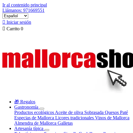
Ir al contenido principal
Llámanos: 971669551

Iniciar sesión

Carrito
0
🎁 Regalos
Gastronomía
Productos ecológicos
Aceite de oliva
Sobrasada
Quesos
Paté
Especias de Mallorca
Licores tradicionales
Vinos de Mallorca
Almendra de Mallorca
Galletas
Artesanía típica