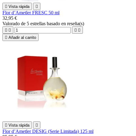

Vista rápida

Flor d’Ametler FRESC 50 ml
32,95 €
Valorado
de 5 estrellas basado en
reseña(s)





Añadir al carrito

Vista rápida

Flor d’Ametler DESIG (Serie Limitada) 125 ml