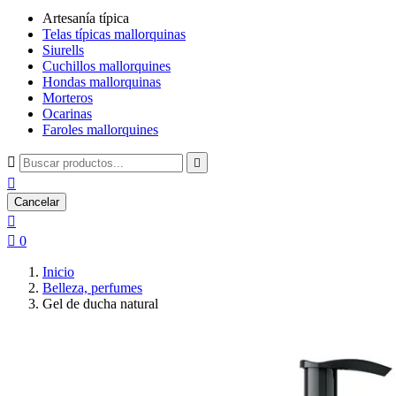
Artesanía típica
Telas típicas mallorquinas
Siurells
Cuchillos mallorquines
Hondas mallorquinas
Morteros
Ocarinas
Faroles mallorquines



Cancelar


0
Inicio
Belleza, perfumes
Gel de ducha natural