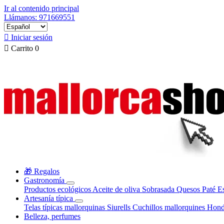
Ir al contenido principal
Llámanos: 971669551

Iniciar sesión

Carrito
0
🎁 Regalos
Gastronomía
Productos ecológicos
Aceite de oliva
Sobrasada
Quesos
Paté
E
Artesanía típica
Telas típicas mallorquinas
Siurells
Cuchillos mallorquines
Hond
Belleza, perfumes