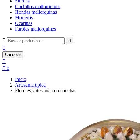
Siurells
Cuchillos mallorquines
Hondas mallorquinas
Morteros
Ocarinas
Faroles mallorquines



Cancelar


0
Inicio
Artesanía típica
Floreres, artesanía con conchas