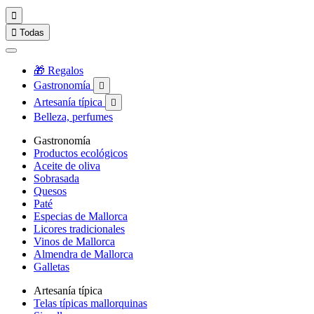


Todas
🎁 Regalos
Gastronomía

Artesanía típica

Belleza, perfumes
Gastronomía
Productos ecológicos
Aceite de oliva
Sobrasada
Quesos
Paté
Especias de Mallorca
Licores tradicionales
Vinos de Mallorca
Almendra de Mallorca
Galletas
Artesanía típica
Telas típicas mallorquinas