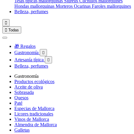
Telas típicas mallorquinas
Siurells
Cuchillos mallorquines
Hondas mallorquinas
Morteros
Ocarinas
Faroles mallorquines
Belleza, perfumes


Todas
🎁 Regalos
Gastronomía

Artesanía típica

Belleza, perfumes
Gastronomía
Productos ecológicos
Aceite de oliva
Sobrasada
Quesos
Paté
Especias de Mallorca
Licores tradicionales
Vinos de Mallorca
Almendra de Mallorca
Galletas