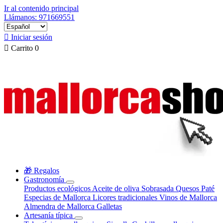
Ir al contenido principal
Llámanos: 971669551

Iniciar sesión

Carrito
0
🎁 Regalos
Gastronomía
Productos ecológicos
Aceite de oliva
Sobrasada
Quesos
Paté
Especias de Mallorca
Licores tradicionales
Vinos de Mallorca
Almendra de Mallorca
Galletas
Artesanía típica