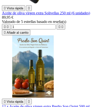

Vista rápida

Aceite de oliva virgen extra Solivellas 250 ml (6 unidades)
89,95 €
Valorado
de 5 estrellas basado en
reseña(s)





Añadir al carrito

Vista rápida

12 x Aceite de oliva virgen extra Predio Son Quint 500 ml