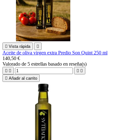

Vista rápida

Aceite de oliva virgen extra Predio Son Quint 250 ml
140,50 €
Valorado
de 5 estrellas basado en
reseña(s)





Añadir al carrito