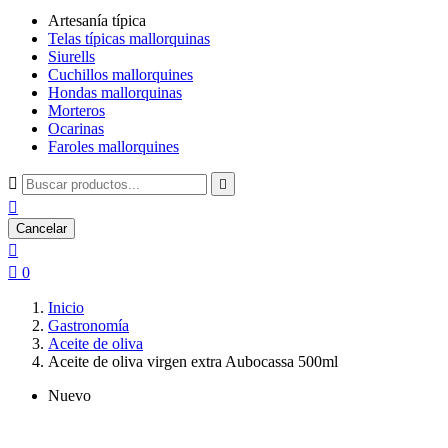
Artesanía típica
Telas típicas mallorquinas
Siurells
Cuchillos mallorquines
Hondas mallorquinas
Morteros
Ocarinas
Faroles mallorquines



Cancelar


0
Inicio
Gastronomía
Aceite de oliva
Aceite de oliva virgen extra Aubocassa 500ml
Nuevo