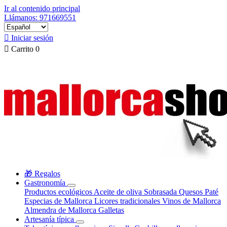
Ir al contenido principal
Llámanos: 971669551

Iniciar sesión

Carrito
0
🎁 Regalos
Gastronomía
Productos ecológicos
Aceite de oliva
Sobrasada
Quesos
Paté
Especias de Mallorca
Licores tradicionales
Vinos de Mallorca
Almendra de Mallorca
Galletas
Artesanía típica