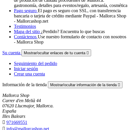
de productos de calidad procedentes de Mallorca:
gastronomía, detalles para eventos/regalo, artesanía, cosmética
Pago seguro
El pago es seguro con SSL, con transferencia
bancaria o tarjeta de crédito mediante Paypal - Mallorca Shop
- Mallorcashop.net
Testimonios
Mapa del sitio
¿Perdido? Encuentra lo que buscas
Contáctenos
Use nuestro formulario de contacto con nosotros
- Mallorca Shop
Su cuenta
Mostrar/ocultar enlaces de tu cuenta

Seguimiento del pedido
Iniciar sesión
Crear una cuenta
Información de la tienda
Mostrar/ocultar información de la tienda

Mallorca Shop
Carrer d'en Melià 44
07620 Llucmajor, Mallorca.
España
Illes Balears

971669551

info@mallorcashop.net