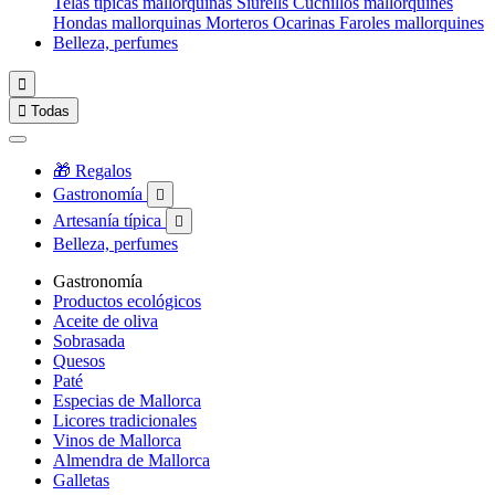
Telas típicas mallorquinas
Siurells
Cuchillos mallorquines
Hondas mallorquinas
Morteros
Ocarinas
Faroles mallorquines
Belleza, perfumes


Todas
🎁 Regalos
Gastronomía

Artesanía típica

Belleza, perfumes
Gastronomía
Productos ecológicos
Aceite de oliva
Sobrasada
Quesos
Paté
Especias de Mallorca
Licores tradicionales
Vinos de Mallorca
Almendra de Mallorca
Galletas