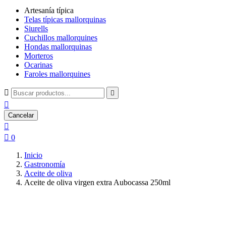
Artesanía típica
Telas típicas mallorquinas
Siurells
Cuchillos mallorquines
Hondas mallorquinas
Morteros
Ocarinas
Faroles mallorquines



Cancelar


0
Inicio
Gastronomía
Aceite de oliva
Aceite de oliva virgen extra Aubocassa 250ml